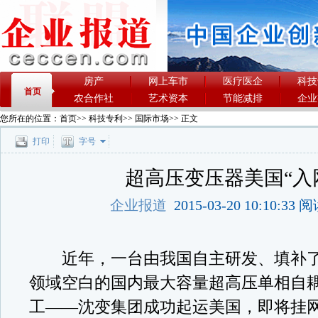
房产
网上车市
医疗医企
科技
首页
农合作社
艺术资本
节能减排
企业
您所在的位置：
首页
>>
科技专利
>>
国际市场
>> 正文
打印
字号
超高压变压器美国“入
企业报道
2015-03-20 10:10:33
近年，一台由我国自主研发、填补了
领域空白的国内最大容量超高压单相自
工——沈变集团成功起运美国，即将挂网