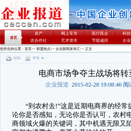
房产
网上车市
医疗医企
科技
首页
农合作社
艺术资本
节能减排
企业
您所在的位置：
首页
>>
联盟热点
>>
企业新闻发布汇
>> 正文
打印
字号
电商市场争夺主战场将转
企业报道
2015-02-28 19:08:46
“到农村去!”这是近期电商界的经常
论你是否感知，无论你是否认可，农村
商领域火爆的关键词，其中机遇无限又