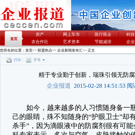
房产
网上车市
医疗医企
科技
首页
农合作社
艺术资本
节能减排
企业
您所在的位置：
首页
>>
联盟热点
>>
企业新闻发布汇
>> 正文
打印
字号
精于专业勤于创新，瑞珠引领无防
企业报道
2015-02-28 14:51:53
如今，越来越多的人习惯随身备一瓶
己的眼睛，殊不知随身的“护眼卫士”却
杀手”，因为滴眼液中的防腐剂很有可能
科专家表示，多次与空气、皮肤接触的