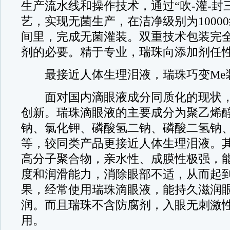
生产流水线和操作技术，通过“吹-灌-封
艺，实现无菌生产，在洁净级别为1000
间里，完成无菌灌装。双重技术包装完
剂的必要。精于专业，瑞珠向添加剂任性
最接近人体生理泪液，瑞珠巧变Me装
面对国内滴眼液成分同质化的现状，
创新。瑞珠滴眼液的主要成分为聚乙烯
钠、氯化钾、磷酸氢二钠、磷酸二氢钠
等，较同类产品更接近人体生理泪液。
高分子聚合物，亲水性、成膜性极强，
度和润滑能力，消除眼部不适，从而起
果，经常使用瑞珠滴眼液，能持久滋润
润。而且瑞珠不含防腐剂，入眼无刺激
用。