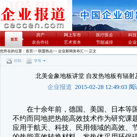
房产
网上车市
医疗医企
科技
首页
农合作社
艺术资本
节能减排
企业
您所在的位置：
首页
>>
联盟热点
>>
企业新闻发布汇
>> 正文
打印
字号
北美金象地板讲堂 自发热地板有辐射
企业报道
2015-02-28 12:49:03
在十余年前，德国、美国、日本等国
不约而同地把热能高效技术作为研究课
应用于航天、科技、民用领域的高效、
的热能高效转换材料。发热体采用环保