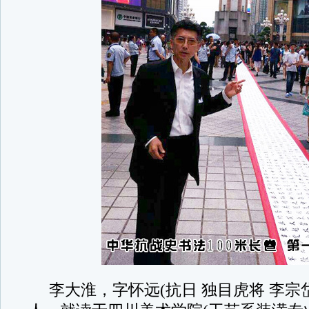
李大淮，字怀远(抗日 独目虎将 李宗