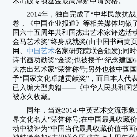
术出版专项基金最高津贴申请资格。
2014年，独自完成了“中华民族抗战史
卷，《中国企业报道》等相关媒体均做了
国六十五周年共和国杰出艺术家评选活动
金马艺术奖”终身成就奖(由中国书画黄
网、
中国艺术
名家研究院联合颁发);同
诗书画功勋奖”金奖;也被授予“纪念建国
大杰出艺术家”荣誉称号;另外也被中国
予“国家文化卓越贡献奖”，而且本人代
已入编大型典籍——《中华人民共和国
被永久收藏。
同年，当选2014·中英艺术交流形象
界文化名人”荣誉称号;在中国最具收藏
动中被评为“中国当代最具收藏价值书画