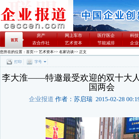
房产
网上车市
医疗医企
科技
首页
农合作社
艺术资本
节能减排
企业
您所在的位置：
首页
>>
艺术资本
>>
名家访谈
>> 正文
打印
字号
李大淮——特邀最受欢迎的双十大
国两会
企业报道
作者：苏启瑞 2015-02-28 00:1