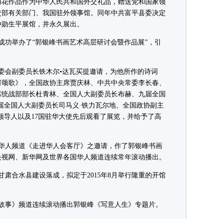
梅花作品作为中华人民共和国外交礼品，赠送党和国家领
交部有关部门、我国驻外领事馆。同年中共富平县委决定
仲勋生平展馆，并永久展出。
堂成功举办了“郭银峰书画艺术高层研讨会暨作品展”，引
常委会副委员长铁木尔•达瓦买提邀请，为他所作的诗词
河颂歌》，全国政协主席贾庆林、中共中央常委李长春、
席统战部部长杜青林、全国人大副委员长布赫、九届全国
届全国人大副委员长司马义·铁力瓦尔地、全国政协副主
领导人以及17国驻华大使先后观看了展览，并给予了高
网华人频道《走进华人会客厅》之邀请，作了郭银峰书画
央视网、新华网及世界各国华人频道连续常年滚动播出。
肃合水县建设落成，拟定于2015年8月举行隆重的开馆
老故事》频道连续滚动播出郭银峰《写意人生》专题片。