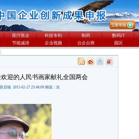
医疗医企
科技专利
制药
数码IT
节能减排
企业视频
台企台商
园区
文
受欢迎的人民书画家献礼全国两会
瑞 2015-02-27 23:48:09 阅读：
次