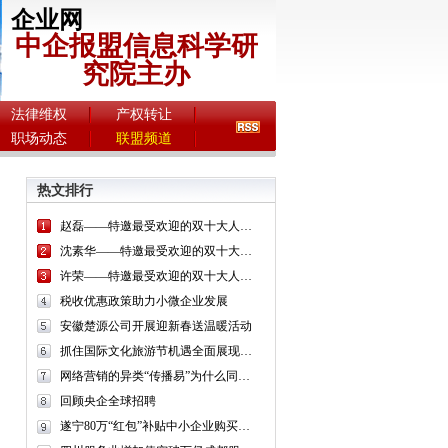
企业网
中企报盟信息科学研
究院主办
法律维权
产权转让
职场动态
联盟频道
热文排行
赵磊——特邀最受欢迎的双十大人民书画家献礼全国两会
沈素华——特邀最受欢迎的双十大人民书画家献礼全国两会
许荣——特邀最受欢迎的双十大人民书画家献礼全国两会
税收优惠政策助力小微企业发展
安徽楚源公司开展迎新春送温暖活动
抓住国际文化旅游节机遇全面展现石海景观
网络营销的异类“传播易”为什么同行封杀
回顾央企全球招聘
遂宁80万“红包”补贴中小企业购买服务