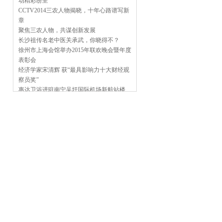
动精彩纷呈
CCTV2014三农人物揭晓，十年心路谱写新
章
聚焦三农人物，共谋创新发展
长沙祖传名老中医关承武，你晓得不？
徐州市上海会馆举办2015年联欢晚会暨年度
表彰会
经济学家宋清辉 获“最具影响力十大财经观
察员奖”
惠达卫浴进驻南宁吴圩国际机场新航站楼