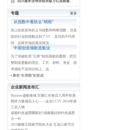
四川服务业增加值突破万亿成都服务业增加值占48%
专题
更多
从指数中看纺企“晴雨”
加上此前发布的义乌指数和柯桥指数，涉及
纺织行业的指数达到了3个，其目的不约而
同：反映市场的真实情况，...
中国创造领航造船业
为了突破欧美“王牌”制造国家的重围，把完
整制造赛艇的理念、工艺、材料、资金、技
术描绘于这张白纸上。这...
聚焦“长周期”的形成
企业新闻发布汇
Buynow盛献春城 百脑汇长春店八周年钜惠
榜样力量感召人心——走近CCTV 2014年度
三农人物
成都针灸减肥哪家好?成都最好的针灸减肥
古一针
2015猕猴王国春节联欢大会 五龙口春节活