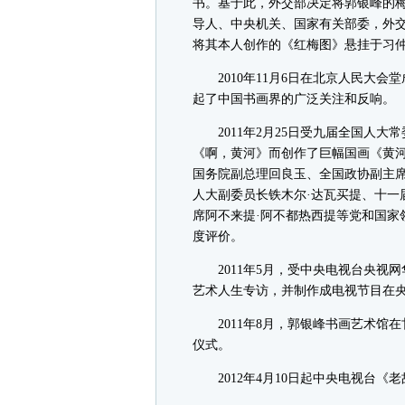
书。基于此，外交部决定将郭银峰的
导人、中央机关、国家有关部委，外
将其本人创作的《红梅图》悬挂于习
2010年11月6日在北京人民大会
起了中国书画界的广泛关注和反响。
2011年2月25日受九届全国人大
《啊，黄河》而创作了巨幅国画《黄
国务院副总理回良玉、全国政协副主
人大副委员长铁木尔·达瓦买提、十一
席阿不来提·阿不都热西提等党和国家
度评价。
2011年5月，受中央电视台央视
艺术人生专访，并制作成电视节目在
2011年8月，郭银峰书画艺术馆在甘
仪式。
2012年4月10日起中央电视台《