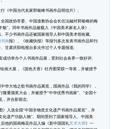
行《中国当代名家郭银峰书画作品明信片》;
，全国政协常委、中国道教协会会长任法融对郭银峰的梅
中魁”。同年书画作品被载入《中国美术家名人录》、
书。不少书画作品还被国家领导人和中国美术馆收藏。
国书画
报》、《收藏快报》等报刊多次发表书画作品和刊
、甘肃庆阳电视台多次作过个人专题报道;
在西安成功举办个人书画作品展，受到社会各界一致好评;
花”绘画大展，《国色天香》牡丹图荣获一等奖，并被授予
届中华大地之歌书画作品展览，国画作品《我的同学》，
行隆重颁奖大会，并被授予“中华优秀书画家”、“全国十
见，并合影留念;
图》入选全国“中国非物质文化遗产书画作品展览”，并
文化遗产功勋人物”。期间受到了国家领导人、中国美
之后他的国画梅花作品入编《新中国国礼
艺术大师
》一