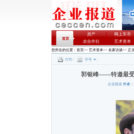
房产
网上车市
首页
农合作社
艺术资本
您所在的位置：
首页
>>
艺术资本
>>
名家访谈
>> 正
打印
字号
郭银峰——特邀最
企业报道
作者：苏启