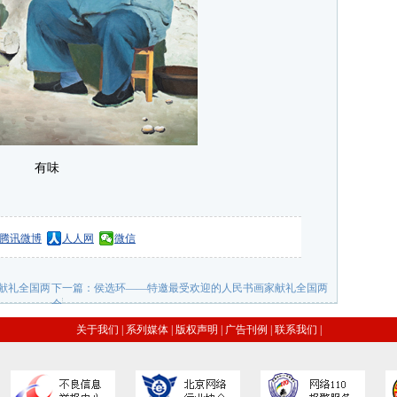
有味
腾讯微博
人人网
微信
献礼全国两
下一篇：
侯选环——特邀最受欢迎的人民书画家献礼全国两
会
关于我们
|
系列媒体
|
版权声明
|
广告刊例
|
联系我们
|