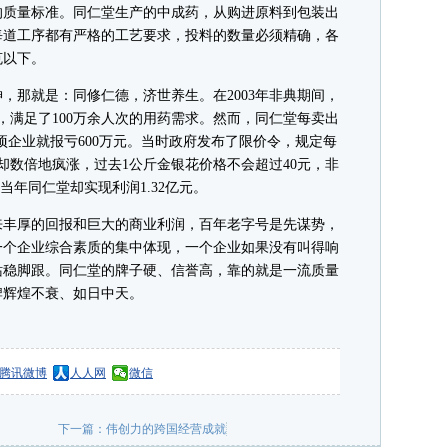
的质量标准。同仁堂生产的中成药，从购进原料到包装出
每道工序都有严格的工艺要求，投料的数量必须精确，各
克以下。
那就是：同修仁德，济世养生。在2003年非典期间，
，满足了100万余人次的用药需求。然而，同仁堂每卖出
项企业就报亏600万元。当时政府发布了限价令，规定每
却数倍地疯涨，过去1公斤金银花价格不会超过40元，非
当年同仁堂却实现利润1.32亿元。
丰厚的回报和巨大的商业利润，百年老字号是先谋势，
一个企业综合素质的集中体现，一个企业如果没有叫得响
站稳脚跟。同仁堂的牌子硬、信誉高，靠的就是一流质量
牌辉煌不衰、如日中天。
腾讯微博
人人网
微信
下一篇：
伟创力的跨国经营成就