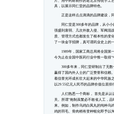
片、用中药材制作的老北京传统手工
具，以展示同仁堂的品牌特色。
正是这样点点滴滴的品牌建设，同
同仁堂是300多年的品牌，从小小的
强盛到衰弱、几次外敌入侵、军阀混
质、管理方式也都发生了根本性的变
了一块金字招牌，真可谓药业史上的一
1989年，国家工商总局将全国第一
今为止在全国中医药行业中惟一取得“
300多年来，同仁堂研制出了无数
赢得了国内外人士的广泛赞誉和信赖
着信誉光环成长壮大起来的中华民族之
以29.55亿元人民币的品牌价值位居
人们熟悉一个商标， 首先是从认识
关。所谓“炮制虽繁必不敢省人工，品
来。例如，制作乌鸡白凤丸的纯种乌
鸡的羽毛、骨肉稍有变种蜕化即予以