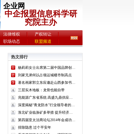
企业网
中企报盟信息科学研
究院主办
法律维权
产权转让
职场动态
联盟频道
热文排行
杨莉莉女士出席第二届中国品牌创新发展论坛
刘家兄弟何以占领运城楼市制高点
著名画家郭立东应邀赴山西参加书画迎新系列活动
三层实木地板：龙骨也能自带
兆能源广东省系统:高盛九鼎供应链股东大会圆满成功召开
深度揭秘“青龙防水”行业领导者的成功秘诀
淮北矿业临涣矿多举措 提升经济运行质量
第四届亚太法商论坛2014年会成功举办
排除隐患 过个平安年