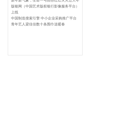
新年新气象，生命一号陪你红红火火过大年
版银网（中国艺术版权银行影像服务平台）
上线
中国制造搜索引擎 中小企业采购推广平台
青年艺人梁佳佳数十条围巾送暖春