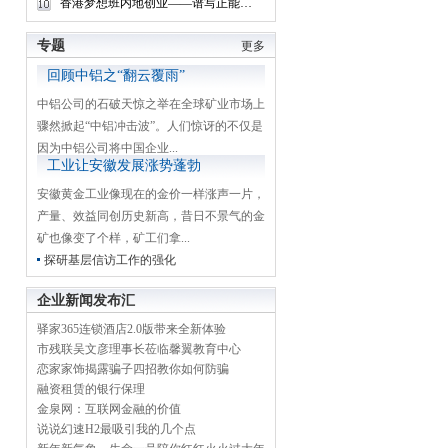
香港梦想班内地创业——谱写正能量篇章
专题
更多
回顾中铝之“翻云覆雨”
中铝公司的石破天惊之举在全球矿业市场上
骤然掀起“中铝冲击波”。人们惊讶的不仅是
因为中铝公司将中国企业...
工业让安徽发展涨势蓬勃
安徽黄金工业像现在的金价一样涨声一片，
产量、效益同创历史新高，昔日不景气的金
矿也像变了个样，矿工们拿...
探研基层信访工作的强化
企业新闻发布汇
驿家365连锁酒店2.0版带来全新体验
市残联吴文彦理事长莅临馨翼教育中心
恋家家饰揭露骗子四招教你如何防骗
融资租赁的银行保理
金泉网：互联网金融的价值
说说幻速H2最吸引我的几个点