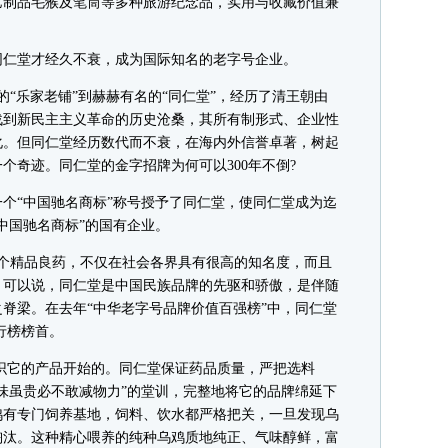
艺制品毛猴及笔筒等多种旅游纪念品，实用与收藏价值兼
仁堂才经久不衰，成为国际知名的老字号企业。
“乐家老铺”到赫赫有名的“同仁堂”，经历了清王朝由
战到新民主主义革命的历史沧桑，其所有制形式、企业性
化。但同仁堂经历数代而不衰，在海内外信誉卓著，树起
个奇迹。同仁堂的金字招牌为何可以300年不倒?
个“中国驰名商标”称号授予了同仁堂，使同仁堂成为迄
中国驰名商标”的国有企业。
个精品良药，不仅在社会各界具有很高的知名度，而且
。可以说，同仁堂是中国民族品牌的先驱和骄傲，是伴随
脊梁。在去年“中华老字号品牌价值百强榜”中，同仁堂
排行榜榜首。
它的产品开始的。同仁堂保证药品质量，严把选料
味虽贵必不敢减物力”的堂训，完整地将它的品牌绵延下
鸡有专门饲养基地，饲料、饮水都严格把关，一旦发现乌
淘汰。这种精心喂养的纯种乌鸡质地纯正、气味醇鲜，富