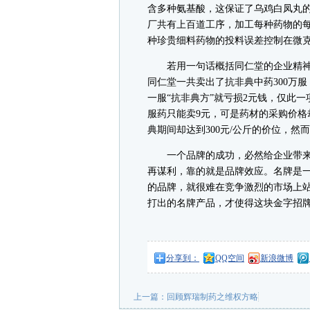
含多种氨基酸，这保证了乌鸡白凤丸
厂共有上百道工序，加工每种药物的
种珍贵细料药物的投料误差控制在微
若用一句话概括同仁堂的企业精神，
同仁堂一共卖出了抗非典中药300万服
一服“抗非典方”就亏损2元钱，仅此一
服药只能卖9元，可是药材的采购价格
典期间却达到300元/公斤的价位，然而
一个品牌的成功，必然给企业带来
再谋利，靠的就是品牌效应。名牌是
的品牌，就很难在竞争激烈的市场上
打出的名牌产品，才使得这块金字招
分享到：
QQ空间
新浪微博
上一篇：
回顾辉瑞制药之维权方略