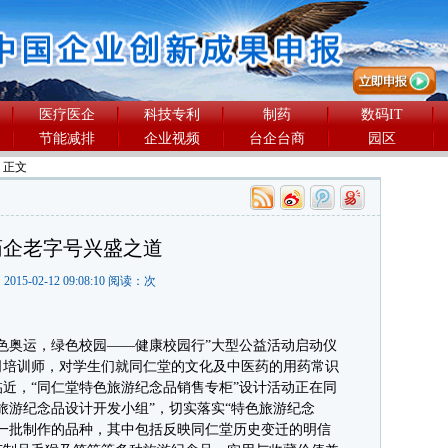
医疗医企
科技专利
制药
数码IT
节能减排
企业视频
台企台商
园区
> 正文
药企老字号兴盛之道
2015-02-12 09:08:10 阅读：
次
奥运，绿色校园——健康校园行”大型公益活动启动仪
司培训师，对学生们就同仁堂的文化及中医药的用药常识
近，“同仁堂特色旅游纪念品销售专柜”设计活动正在同
旅游纪念品设计开发小组”，切实落实“特色旅游纪念
一批制作的品种，其中包括反映同仁堂历史变迁的明信