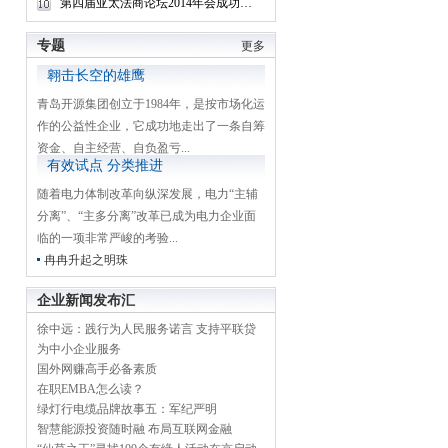
第四届亚太法商论坛2014年会成功举办
专题
更多
翱击长空的雄鹰
青岛开源集团创立于1984年，是按市场化运
作的公益性企业，它成功地走出了一条自筹
资金、自主经营、自负盈亏...
有效试点 分类推进
随着电力体制改革向纵深发展，电力“主辅
分离”、“主多分离”改革已成为电力企业面
临的一项非常严峻的考验...
冉冉升起之明珠
企业新闻发布汇
徐中远：践行为人民服务诺言 支持平联贷
为中小企业服务
国外网赚高手必备素质
在职EMBA怎么读？
绿灯行电缆品牌故事五：军纪严明
智慧能源投资随时融 布局互联网金融