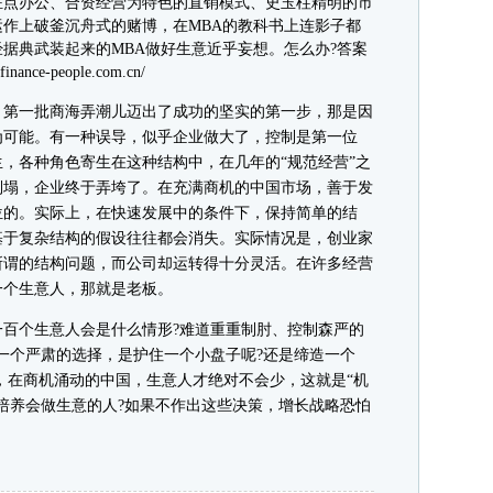
驻点办公、合资经营为特色的直销模式、史玉柱精明的市
作上破釜沉舟式的赌博，在MBA的教科书上连影子都
据典武装起来的MBA做好生意近乎妄想。怎么办?答案
ce-people.com.cn/
第一批商海弄潮儿迈出了成功的坚实的第一步，那是因
为可能。有一种误导，似乎企业做大了，控制是第一位
，各种角色寄生在这种结构中，在几年的“规范经营”之
倒塌，企业终于弄垮了。在充满商机的中国市场，善于发
位的。实际上，在快速发展中的条件下，保持简单的结
基于复杂结构的假设往往都会消失。实际情况是，创业家
所谓的结构问题，而公司却运转得十分灵活。在许多经营
一个生意人，那就是老板。
个生意人会是什么情形?难道重重制肘、控制森严的
一个严肃的选择，是护住一个小盘子呢?还是缔造一个
定，在商机涌动的中国，生意人才绝对不会少，这就是“机
培养会做生意的人?如果不作出这些决策，增长战略恐怕