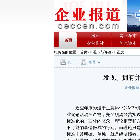
房产
网上车市
首页
农合作社
艺术资本
您所在的位置：
首页
>>
观点与评论
>> 正文
打印
字号
发现、拥有
企业报道
近些年来弥漫于生意界中的MBA崇
业促销活动的产物，完全脱离经营实践
标准化的、西化的概念、理论框架和
不可能的事情做成的行动。而理论只
标准非常明确、单纯，就是经济绩效