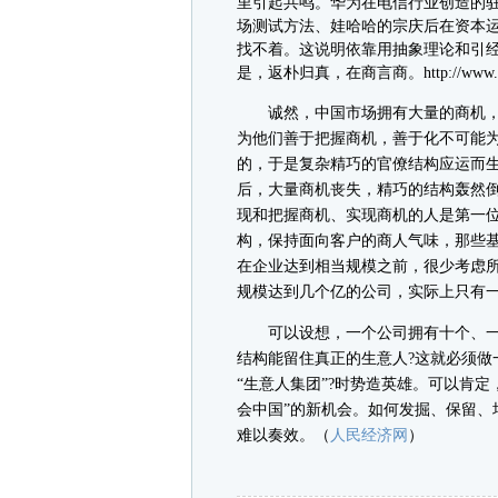
里引起共鸣。华为在电信行业创造的
场测试方法、娃哈哈的宗庆后在资本运
找不着。这说明依靠用抽象理论和引经
是，返朴归真，在商言商。http://www.finan
诚然，中国市场拥有大量的商机，
为他们善于把握商机，善于化不可能
的，于是复杂精巧的官僚结构应运而生
后，大量商机丧失，精巧的结构轰然
现和把握商机、实现商机的人是第一
构，保持面向客户的商人气味，那些
在企业达到相当规模之前，很少考虑
规模达到几个亿的公司，实际上只有
可以设想，一个公司拥有十个、一百
结构能留住真正的生意人?这就必须做
“生意人集团”?时势造英雄。可以肯
会中国”的新机会。如何发掘、保留、
难以奏效。（
人民经济网
）