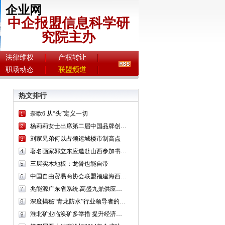
企业网
中企报盟信息科学研
究院主办
法律维权
产权转让
职场动态
联盟频道
热文排行
奈欧6 从“头”定义一切
杨莉莉女士出席第二届中国品牌创新发展论坛
刘家兄弟何以占领运城楼市制高点
著名画家郭立东应邀赴山西参加书画迎新系列活动
三层实木地板：龙骨也能自带
中国自由贸易商协会联盟福建海西中心成立
兆能源广东省系统:高盛九鼎供应链股东大会圆满成功召开
深度揭秘“青龙防水”行业领导者的成功秘诀
淮北矿业临涣矿多举措 提升经济运行质量