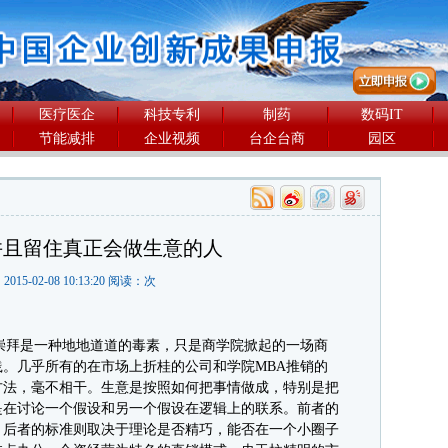
医疗医企
科技专利
制药
数码IT
节能减排
企业视频
台企台商
园区
并且留住真正会做生意的人
2015-02-08 10:13:20 阅读：
次
拜是一种地地道道的毒素，只是商学院掀起的一场商
。几乎所有的在市场上折桂的公司和学院MBA推销的
方法，毫不相干。生意是按照如何把事情做成，特别是把
是在讨论一个假设和另一个假设在逻辑上的联系。前者的
。后者的标准则取决于理论是否精巧，能否在一个小圈子