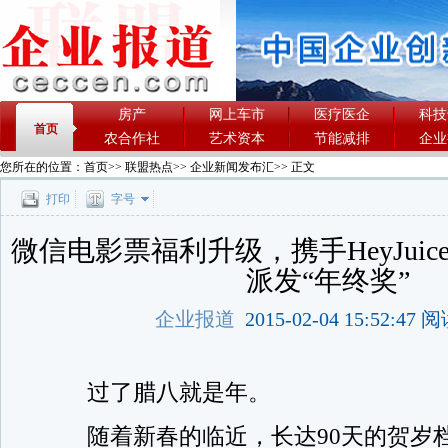
房产
网上车市
医疗医企
科技
首页
农合作社
艺术资本
节能减排
企业
您所在的位置：
首页
>>
联盟热点
>>
企业新闻发布汇
>> 正文
打印
字号
微信电影票福利升级，携手HeyJui
派发“年终奖”
企业报道
2015-02-04 15:52:47
过了腊八就是年。
随着新春的临近，长达90天的贺岁