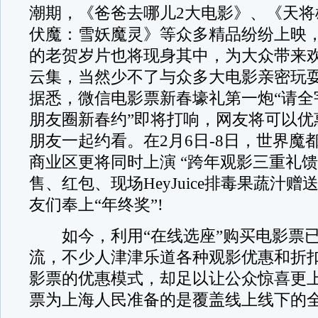
潮期，《爸爸去哪儿2大电影》、《天将
伏魔：雪妖魔灵》等众多精品纷纷上映
的老贺岁片也将现身其中，为大众带来
云集，当然少不了与众多大电影亲密玩
据悉，微信电影票新春壕礼第一炮“请全
朋友圈新春约”即将打响，网友将可以优
朋友一起约看。在2月6日-8日，世界魔
商业区更将同时上演 “跨年观影三重礼馈
售、红包、现场HeyJuice排毒果蔬汁
友们奉上“年终奖”!
如今，利用“在线选座”购买电影票已
流，不少人津津乐道各种观影优惠和折
影票的优惠模式，却足以让公众惊喜更
票为上海人民准备的是覆盖线上线下的