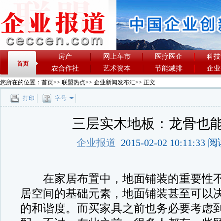
房产
网上车市
医疗医企
科技
首页
农合作社
艺术资本
节能减排
企业
您所在的位置：
首页
>>
联盟热点
>>
企业新闻发布汇
>> 正文
打印
字号
三层实木地板：龙骨也
企业报道
2015-02-02 10:11:33
在家居布置中，地面铺装的重要性不
居空间的基础元素，地面铺装甚至可以
的和谐度。而买家具之前也务必要考虑