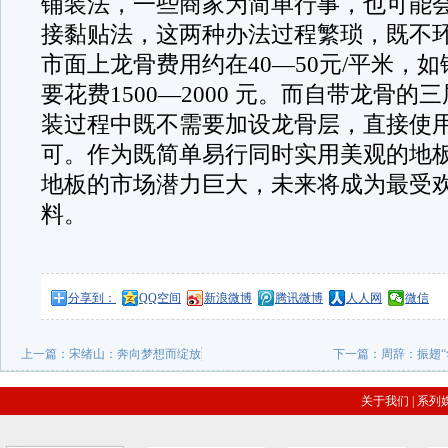
铺装法，一些商家为简单行事，也可能
接黏贴法，这两种办法过程繁琐，既不
市面上龙骨费用约在40—50元/平米，如
要花费1500—2000 元。而自带龙骨的
装过程中既不需要加设龙骨层，直接使
可。作为既简单易行同时实用美观的地
地板的市场潜力巨大，未来将成为最受
料。
分享到：
QQ空间
新浪微博
腾讯微博
人人网
微信
上一篇：
宋绪山：奔向梦想而绽放
下一篇：
周辞：振翅“
关于我们
|
系列