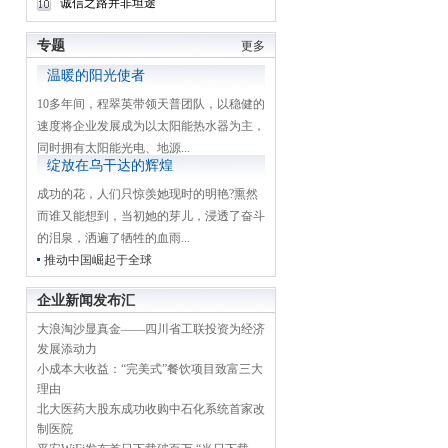
诚信之路并非坦途
专题
更多
温暖的阳光使者
10多年间，程翠英带领天普团队，以稳健的
速度将企业发展成为以太阳能热水器为主，
同时拥有太阳能光电、地源...
绽放在乌干达的辉煌
成功的花，人们只惊羡她现时的明艳?熏然
而谁又能想到，当初她的芽儿，浸透了奋斗
的泪泉，洒遍了牺牲的血雨...
推动中国崛起于全球
企业新闻发布汇
大浪淘沙显真金——四川省工联投资为经济
发展添动力
小成本大收益：“完美式”餐饮项目致富三大
理由
北大医药大股东成功收购中石化系统首家改
制医院