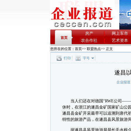
房产
网上车市
首页
农合作社
艺术资本
您所在的位置：
首页
>>
联盟热点
>> 正文
打印
字号
遂昌
企业报道
当人们还在对德国“RWE公司——
休时，在浙江的遂昌金矿国家矿山公
遂昌县金矿开采最早可以追溯到唐代
特性的旅游产品，在遂昌县风景旅游
据遂昌县风景旅游局局长毛水根介绍