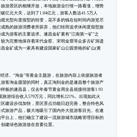
多旅游景区的相继开放，本地旅游业行情一路看涨，增势
破亿元大关，达到了1.04亿元，游客人数达41.5万人
由观光型向度假型的转变，花不多的钱在短时间内游览尽
被成熟的旅游消费者所摈弃，他们转而追求休闲度假型旅
成为游客的主要追求。遂昌金矿素有“江南第一矿”之
，较为完整地保存着宋代金窑、宋明金窟等众多古矿洞遗
，遂昌金矿成为一家具有建设国家矿山公园资格的矿山(黄
经济。“淘金”等黄金主题游，在旅游内容上依据旅游者
足游客淘金愿望的同时，真正淘到金的是遂昌整个旅游产
样板的遂昌县，仅去年春节黄金周全县就接待游客1.93
现旅游综合收入579万元，同比增长221%。出现如此火
景区建设步伐加快，景区景点功能日趋完善，整合特色风
合式旅游产品，极大地吸引了国内外大批游客目光。在遂
的平台上，他们确立了建设一流旅游城市战略管理目标的
，创建绿色旅游放在首要位置。