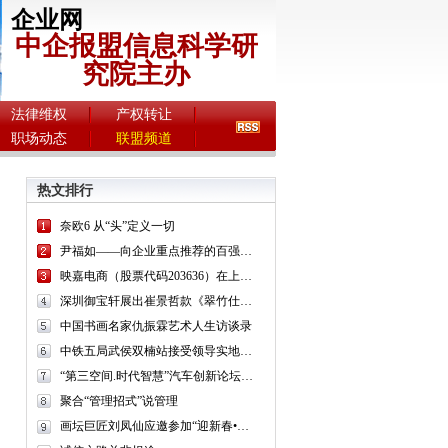
企业网
中企报盟信息科学研
究院主办
法律维权
产权转让
职场动态
联盟频道
热文排行
奈欧6 从“头”定义一切
尹福如——向企业重点推荐的百强书画名家
映嘉电商（股票代码203636）在上海股交中心挂牌上市
深圳御宝轩展出崔景哲款《翠竹仕女图》立轴
中国书画名家仇振霖艺术人生访谈录
中铁五局武侯双楠站接受领导实地考察观摩
“第三空间.时代智慧”汽车创新论坛—一场穿越第三空间的智慧之旅
聚合“管理招式”说管理
画坛巨匠刘凤仙应邀参加“迎新春•我和京津书画家一起做公益”书画展