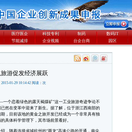
医疗医企
科技专利
制药
数码IT
节能减排
企业视频
台企台商
园区
以旅游促发经济展跃
2015-01-29 10:14:42 阅读：
次
—一个恋着绿色的露天褐煤矿”这一工业旅游奇迹争论不
园已然在变革中迎来了新生。据了解，位于浙江西南部的
初期，目前该地的黄金之旅开发已经成为一个非常具有独
局的具体科学管理下，其市场前景看好。
，随着连接省城杭州的“两龙”高速公路的开通，南尖