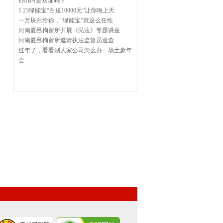
EMBA是双证吗？
1.23绿能宝“白送10000元”让你嗨上天
一万块白给你，“绿能宝”就这么任性
河南夏邑拘留所开展《民法》专题讲座
河南夏邑拘留所邀请执法监督员巡查
过年了，看看别人家公司怎么办一场土豪年
会