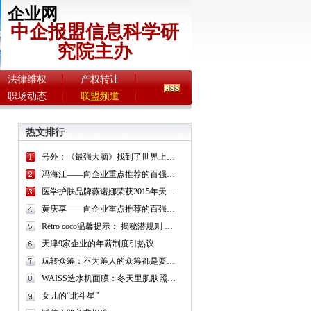
企业网
中企报盟信息科学研
究院主办
法律维权
产权转让
职场动态
联盟频道
热文排行
号外：《最强大脑》找到了世界上最聪明的人！
冯海江——向企业重点推荐的百强书画名家
医学护肤品牌薇诺娜荣获2015年天猫美妆盛典金妆奖
黄庆享——向企业重点推荐的百强书画名家
Retro coco温馨提示： 揭秘潜规则 “朋友圈”面膜可别毁了你的脸
天津9家企业的年薪制度引热议
玩转众筹：不为筹人的众筹都是耍流氓
WAISS造水机面膜：冬天里肌肤照样很任性
女儿的“北斗星”