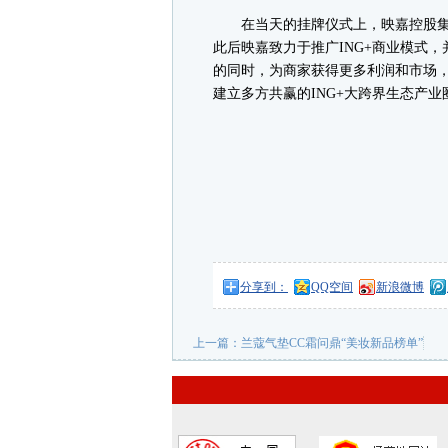
在当天的挂牌仪式上，映嘉控股集
此后映嘉致力于推广ING+商业模式
的同时，为商家获得更多利润和市场
建立多方共赢的ING+大跨界生态产业
分享到：
QQ空间
新浪微博
上一篇：
兰蔻气垫CC霜问鼎“美妆新品榜单”