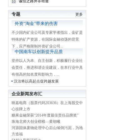
诚信之路并非坦途
专题
更多
外资“淘金”带来的伤害
不少国内矿业公司及专家学者指出，金矿是
特殊的矿产资源，在国际金融动荡的背景
下，应严格限制外资矿业公司...
中国南车以创新提升品质
坚持以人为本、自主创新，积极履行企业社
会责任，推进和谐企业建设，在本行业中具
有很高的知名度和影响力，...
汉沽将以高起点促跨越发展
企业新闻发布汇
映嘉电商（股票代码203636）在上海股交中
心挂牌上市
糖果金融荣获“2014年度最佳责任品牌奖”
珠海北师大创业楷模—黄朝曦
河源固体废物处理中心后山倾倒污泥，为地
方造福