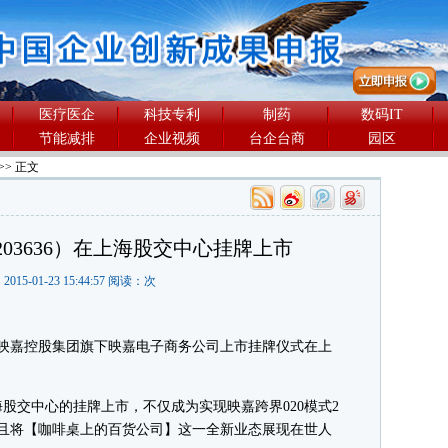
医疗医企
科技专利
制药
数码IT
节能减排
企业视频
台企台商
园区
>> 正文
03636）在上海股交中心挂牌上市
2015-01-23 15:44:57 阅读：
次
州映嘉控股集团旗下映嘉电子商务公司上市挂牌仪式在上
交中心的挂牌上市，不仅成为实现映嘉跨界020模式2
而且将【咖啡桌上的百货公司】这一全新业态展现在世人