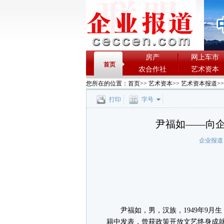
房产
网上车市
首页
农合作社
艺术资本
您所在的位置：
首页
>>
艺术资本
>>
艺术资本报道
>
打印
字号
尹福如——向
企业报道
尹福如，男，汉族，1949年9月
籍中发表，曾获政策开放文艺终身成