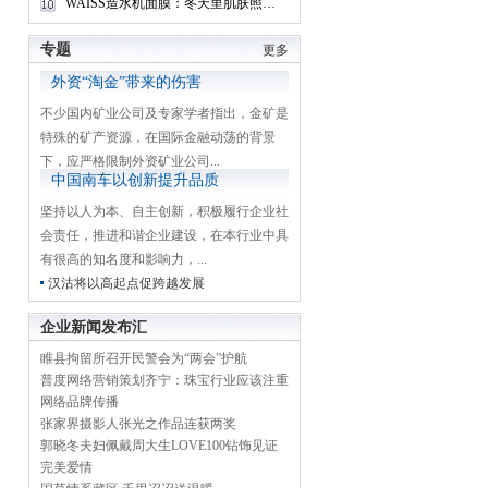
WAISS造水机面膜：冬天里肌肤照样很任性
专题
更多
外资“淘金”带来的伤害
不少国内矿业公司及专家学者指出，金矿是
特殊的矿产资源，在国际金融动荡的背景
下，应严格限制外资矿业公司...
中国南车以创新提升品质
坚持以人为本、自主创新，积极履行企业社
会责任，推进和谐企业建设，在本行业中具
有很高的知名度和影响力，...
汉沽将以高起点促跨越发展
企业新闻发布汇
睢县拘留所召开民警会为“两会”护航
普度网络营销策划齐宁：珠宝行业应该注重
网络品牌传播
张家界摄影人张光之作品连获两奖
郭晓冬夫妇佩戴周大生LOVE100钻饰见证
完美爱情