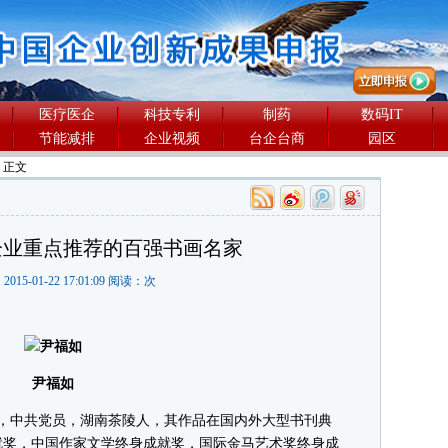
医疗医企
科技专利
制药
数码IT
节能减排
企业视频
台企台商
园区
> 正文
企业重点推荐的百强书画名家
2015-01-22 17:01:09 阅读：
次
尹福如
生，中共党员，湖南茶陵人，其作品在国内外大型书刊典
就奖，中国作家文学终身成就奖，国际金马艺术奖终身成