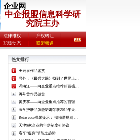
企业网
中企报盟信息科学研
究院主办
法律维权
产权转让
职场动态
联盟频道
热文排行
王云泉作品鉴赏
号外：《最强大脑》找到了世界上最聪明的人！
冯海江——向企业重点推荐的百强书画名家
蒋斗贵作品鉴赏
黄庆享——向企业重点推荐的百强书画名家
医学护肤品牌薇诺娜荣获2015年天猫美妆盛典金妆奖
Retro coco温馨提示： 揭秘潜规则 “朋友圈”面膜可别毁了你的脸
天津9家企业的年薪制度引热议
客车“瘦身”节能之趋势