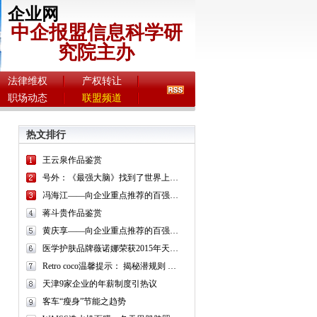
企业网
中企报盟信息科学研
究院主办
法律维权
产权转让
职场动态
联盟频道
热文排行
王云泉作品鉴赏
号外：《最强大脑》找到了世界上最聪明的人！
冯海江——向企业重点推荐的百强书画名家
蒋斗贵作品鉴赏
黄庆享——向企业重点推荐的百强书画名家
医学护肤品牌薇诺娜荣获2015年天猫美妆盛典金妆奖
Retro coco温馨提示： 揭秘潜规则 “朋友圈”面膜可别毁了你的脸
天津9家企业的年薪制度引热议
客车“瘦身”节能之趋势