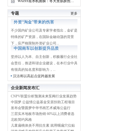
WAISS造水机面膜：冬天里肌肤照样很任性
专题
更多
外资“淘金”带来的伤害
不少国内矿业公司及专家学者指出，金矿是
特殊的矿产资源，在国际金融动荡的背景
下，应严格限制外资矿业公司...
中国南车以创新提升品质
坚持以人为本、自主创新，积极履行企业社
会责任，推进和谐企业建设，在本行业中具
有很高的知名度和影响力，...
汉沽将以高起点促跨越发展
企业新闻发布汇
CNPV联盟分析预测未来泵阀行业发展趋势
中国梦.公益情公益基金安居扶助工程项目
发布会暨圆梦中华书画艺术威海公益行
三层实木地板市场热销 60%以上消费者选
北欧简约风格
儿童扁桃体炎不用抗生素 就用咽扁穴位贴