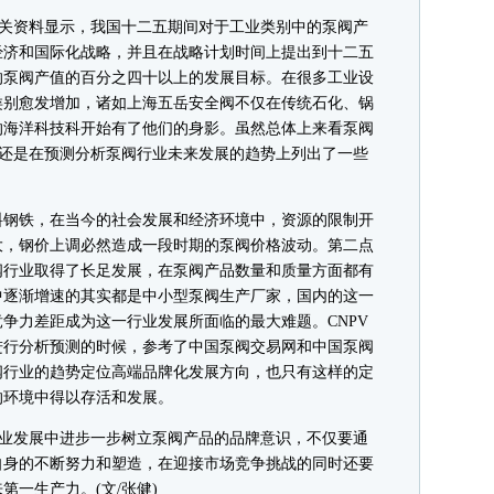
关资料显示，我国十二五期间对于工业类别中的泵阀产
经济和国际化战略，并且在战略计划时间上提出到十二五
的泵阀产值的百分之四十以上的发展目标。在很多工业设
类别愈发增加，诸如上海五岳安全阀不仅在传统石化、锅
的海洋科技科开始有了他们的身影。虽然总体上来看泵阀
盟还是在预测分析泵阀行业未来发展的趋势上列出了一些
钢铁，在当今的社会发展和经济环境中，资源的限制开
大，钢价上调必然造成一段时期的泵阀价格波动。第二点
阀行业取得了长足发展，在泵阀产品数量和质量方面都有
中逐渐增速的其实都是中小型泵阀生产厂家，国内的这一
争力差距成为这一行业发展所面临的最大难题。CNPV
进行分析预测的时候，参考了中国泵阀交易网和中国泵阀
阀行业的趋势定位高端品牌化发展方向，也只有这样的定
的环境中得以存活和发展。
业发展中进步一步树立泵阀产品的品牌意识，不仅要通
自身的不断努力和塑造，在迎接市场竞争挑战的同时还要
一生产力。(文/张健)