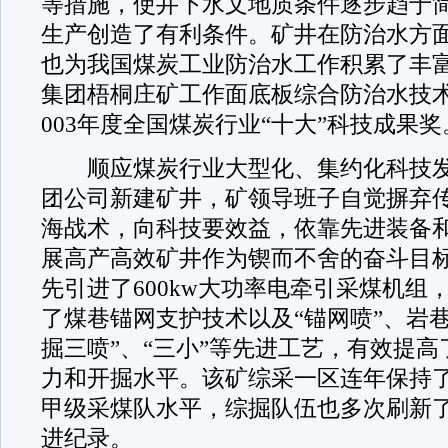
等措施，使井下水文地质条件逐步趋于
生产创造了有利条件。矿井在防治水方
也为我国煤炭工业防治水工作积累了丰
集团梧桐庄矿工作面底板综合防治水技术
003年度全国煤炭行业“十大”科技成果奖
顺应煤炭行业大型化、集约化科技发
团公司新建矿井，矿领导班子自觉摒弃
海战术，向科技要效益，依靠先进装备
展高产高效矿井作为锲而不舍的奋斗目
先引进了600kw大功率电牵引采煤机组
了煤巷锚网支护技术以及“锚网喷”、岩
掘三喷”、“三小”等先进工艺，有效提
力和开掘水平。该矿综采一区连年保持
甲级采煤队水平，综掘队伍也多次刷新
进纪录。