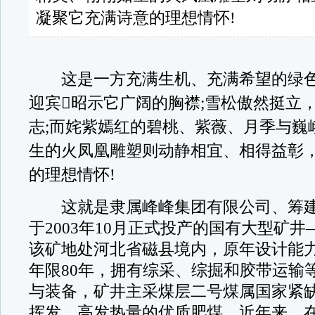
凝聚它充满诗意的理想情怀!
这是一方充满生机、充满希望的绿色
迎宾昭示它广阔的胸襟;雪松傲然挺立
志;而姹紫嫣红的碧桃、紫薇、月季与巍
生的火凤凰雕塑则动静相宜、相得益彰
的理想情怀!
这就是隶属峰峰集团有限公司、筹建于
于2003年10月正式投产的国有大型矿
该矿地处河北省磁县境内，原年设计能力
年限80年，拥有综采、综掘和胶带运输
与装备，矿井主采煤层二号煤属国家紧
挥发、高发热量的优质肥煤。近年来，