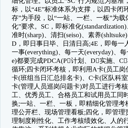
细化管理。以员工“SC”行为规范为基准，
标，以“4E”标准体系为支撑，以四卡闭
存”为手段，以“一站、一栏、一板”为载
化”要求。SC，即标准化(standardization)
准时(sharp)、清扫(seiso)、素养(shltsuke
D，即日事日毕、日清日高;4E，即每一人(ev
一事(everything)、每一天(everyday)、每一
e)都要完成PDCA(P计划、D实施、C
循环;四卡闭环考核，即利用A卡(员工岗
卡(班组当日汇总排名卡)、C卡(区队科
卡(管理人员巡岗问题卡)对员工进行考核
工、优秀员工、合格员工和试用员工同
换;一站、一栏、一板，即精细化管理考
理公开栏、现场管理看板;四化，即管理
理制度刚性化、工作考核绩效化、人的