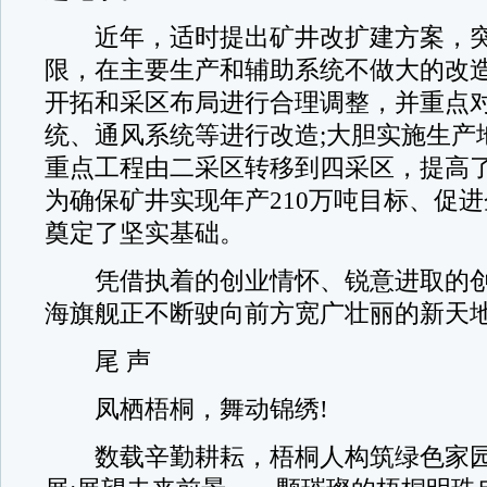
近年，适时提出矿井改扩建方案，突
限，在主要生产和辅助系统不做大的改
开拓和采区布局进行合理调整，并重点
统、通风系统等进行改造;大胆实施生产
重点工程由二采区转移到四采区，提高
为确保矿井实现年产210万吨目标、促
奠定了坚实基础。
凭借执着的创业情怀、锐意进取的创
海旗舰正不断驶向前方宽广壮丽的新天
尾 声
凤栖梧桐，舞动锦绣!
数载辛勤耕耘，梧桐人构筑绿色家园