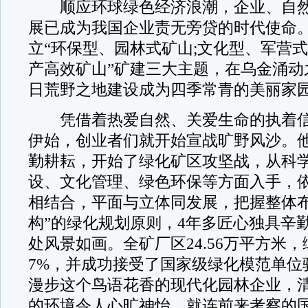
顺应环球绿色经济浪潮，企业、自然
展已成为我国企业责无旁贷的时代使命
立“环保型、园林式矿山;文化型、军营式
产高效矿山”矿建三大主题，在乌金涌动
日荒野之地建设成为四季常青的美丽家
凭借着热爱自然、关爱生命的执着信
伊始，创业者们就开始宣战旷野风沙。
勤耕耘，开始了绿化矿区攻坚战，从科
设、文化管理、绿色环保等方面入手，依
相结合，平面与立体同发展，把握整体
构”的绿化规划原则，4年多匠心独具辛
处风景如画。全矿厂区24.56万平方米
7%，并成功接受了国家级绿化模范单位
漫步这个鸟语花香的现代化园林企业，
的环境令人心旷神怡，就连前来考察的