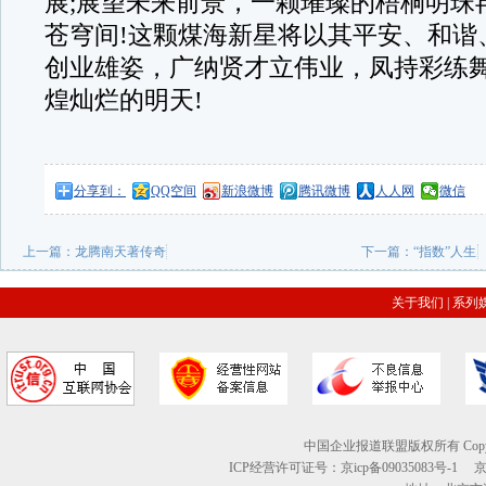
展;展望未来前景，一颗璀璨的梧桐明珠
苍穹间!这颗煤海新星将以其平安、和谐
创业雄姿，广纳贤才立伟业，凤持彩练
煌灿烂的明天!
分享到：
QQ空间
新浪微博
腾讯微博
人人网
微信
上一篇：
龙腾南天著传奇
下一篇：
“指数”人生
关于我们
|
系列
中国企业报道联盟版权所有 Copyright © 2
ICP经营许可证号：京icp备09035083号-1