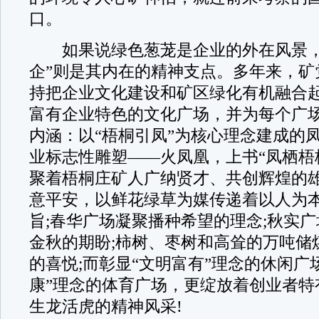
口。
如果说绿色葱茏是企业的外在风景，
企”则是其内在的精神支点。多年来，矿
持把企业文化建设和矿区绿化有机融合
富有企业特色的文化广场，并为每个广
内涵：以“梧桐引凤”为核心理念建成的
业标志性雕塑——火凤凰，上书“凤栖梧
聚着梧桐庄矿人广纳贤才、共创辉煌的雄
意平安，以鲜花绿草为媒传递着以人为
旨;春华广场凝聚播种希望的理念;秋实
金秋的期盼;柿树、枣树和高耸的万吨储
的喜悦;而彰显“文明富有”理念的休闲广
康”理念的体育广场，更绽放着创业者特
生龙活虎的精神风采!