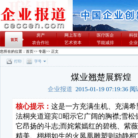
房产
网上车市
医疗医企
科技
首页
农合作社
艺术资本
节能减排
企业
您所在的位置：
首页
>>
专题
>> 正文
打印
字号
煤业翘楚展辉煌
企业报道
2015-01-19 07:19:36
核心提示：
这是一方充满生机、充满希
法桐夹道迎宾昭示它广阔的胸襟;雪松
它昂扬的斗志;而姹紫嫣红的碧桃、紫
精美、栩栩如生的火凤凰雕塑则动静相