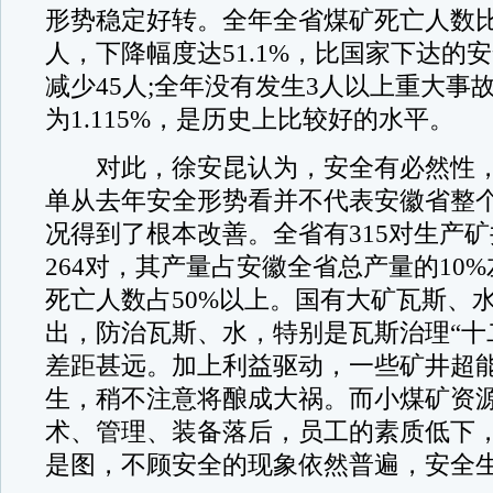
形势稳定好转。全年全省煤矿死亡人数比
人，下降幅度达51.1%，比国家下达的
减少45人;全年没有发生3人以上重大事
为1.115%，是历史上比较好的水平。
对此，徐安昆认为，安全有必然性，
单从去年安全形势看并不代表安徽省整
况得到了根本改善。全省有315对生产
264对，其产量占安徽全省总产量的10
死亡人数占50%以上。国有大矿瓦斯、
出，防治瓦斯、水，特别是瓦斯治理“十
差距甚远。加上利益驱动，一些矿井超
生，稍不注意将酿成大祸。而小煤矿资
术、管理、装备落后，员工的素质低下
是图，不顾安全的现象依然普遍，安全