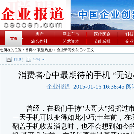
房产
网上车市
医疗医企
科技
首页
农合作社
艺术资本
节能减排
企业
您所在的位置：
首页
>>
联盟热点
>>
企业新闻发布汇
>> 正文
打印
字号
消费者心中最期待的手机 “无边
企业报道
2015-01-16 16:38:45
曾经，在我们手持”大哥大”招摇过市
一天手机可以变得如此小巧;十年前，在
翻盖手机收发消息时，也不会想到如今