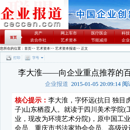
房产
网上车市
医疗医企
科技
首页
农合作社
艺术资本
节能减排
企业
您所在的位置：
首页
>>
艺术资本
>>
艺术资本报道
>> 正文
打印
字号
李大淮——向企业重点推荐的
企业报道
2015-01-05 20:09:14
核心提示：
李大淮，字怀远(抗日 独目
子)山东栖霞人。就读于四川美术学院(
业，现改为环境艺术分院)，原中国工
会员、重庆市书法家协会会员、高级设