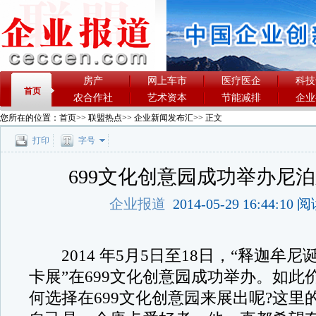
房产
网上车市
医疗医企
科技
首页
农合作社
艺术资本
节能减排
企业
您所在的位置：
首页
>>
联盟热点
>>
企业新闻发布汇
>> 正文
打印
字号
699文化创意园成功举办尼
企业报道
2014-05-29 16:44:10
2014 年5月5日至18日，“释迦牟尼
卡展”在699文化创意园成功举办。如此
何选择在699文化创意园来展出呢?这里