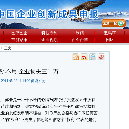
医疗医企
科技专利
制药
数码IT
节能减排
企业视频
台企台商
园区
>> 正文
权”不用 企业损失三千万
2014-05-28 11:44:02 阅读：
次
你会是一种什么样的心情?你申报了批签发五年没有
的疫苗过期销毁，你觉得应该怨谁?一个持有行政审批权和
企业的批签发申请不理会，对你产品合格与否不做任何答
己的“权利”下消失，你还能相信这个“权利”代表的是公