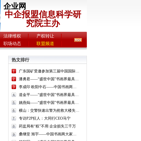
企业网
中企报盟信息科学研
究院主办
法律维权
产权转让
职场动态
联盟频道
热文排行
广东国矿受邀参加第三届中国国际金融交易·博览会
潘勇君——“盛世中国”书画界最具贡献人物献礼建国65周年
李成印 欧阳中石——中国书画两大家作品鉴赏
道金平——“盛世中国”书画界最具贡献人物献礼建国65周年
姚燕灿——“盛世中国”书画界最具贡献人物献礼建国65周年
横山：交警快速出警为抢救大楼失火提供有力保障
专访P2P狂人：大同行CEO马宁
药监局有“权”不用 企业损失三千万
桑继堂 旭宇——中国书画两大家作品鉴赏