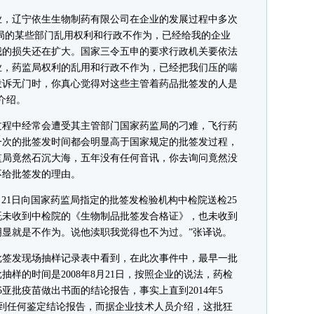
，辽宁依生生物制药有限公司在企业的发展过程中多次
监局的某些部门乱用权利和行政不作为，已经给我的企业
我的损失还在扩大。国家三令五申的要求行政机关要依法
业，药监局权利的乱用和行政不作为，已经把我们压的喘
投诉无门时，你真心觉得对这些主管着药品批签发的人是
介绍。
程中经常会遭受其主管部门国家药监局的刁难，飞行药
一次的批签发时间都会明显高于国家规定的批签发过程，
监局竟然石沉大海，五年没有任何音讯，你去询问竟然没
不给批签发的理由。
8月21日向国家药监局指定的批签发检验机构中检院送检25
今既未收到中检院的《生物制品批签发合格证》，也未收到
显就是不作为。说他渎职我觉得也不为过。”张译说。
签发现场抽样记录表中看到，在此次事件中，最早一批
批抽样的时间是2008年8月21日，按照企业的说法，药检
对25亚批疫苗做出书面的结论报告，事实上直到2014年5
拿到任何鉴定结论报告，而据企业技术人员介绍，这批狂