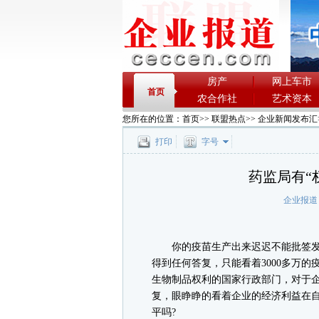
房产
网上车市
首页
农合作社
艺术资本
您所在的位置：
首页
>>
联盟热点
>>
企业新闻发布汇
打印
字号
药监局有“
企业报道
你的疫苗生产出来迟迟不能批签发，
得到任何答复，只能看着3000多万
生物制品权利的国家行政部门，对于
复，眼睁睁的看着企业的经济利益在自
平吗?