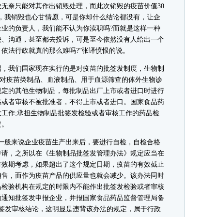
业无奈只能对其作出销毁处理，而此次销毁的疫苗价值30
告，我销毁也心甘情愿，可是你却什么结论都没有，让企
业的负责人，我们能不认为你渎职吗?而就是这样一种
映、沟通，甚至都去投诉，可是至今依然没有人给出一个
依法行政就真的那么难吗?”张译愤恨的说。
，我们国家现在实行的是对疫苗的批签发制度，生物制
家对疫苗类制品、血液制品、用于血源筛查的体外生物诊
规定的其他生物制品，每批制品出厂上市或者进口时进行
格或者审核不被批准者，不得上市或者进口。国家食品药
工作;承担生物制品批签发检验或者审核工作的药品检
定。
般来说企业疫苗生产出来后，要进行自检，自检合格
申请，之所以在《生物制品批签发管理办法》规定应当在
有效期考虑，如果超出了这个规定日期，疫苗的有效截止
销售，而作为疫苗产品的供应量也就会减少。该办法同时
品检验机构在规定的时限内不能作出批签发检验或者审核
面通知批签发申报企业，并报国家食品药品监督管理局备
批签发审核结论，这明显是违背该办法的规定，属于行政