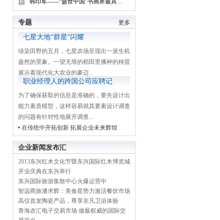
韩印军——“盛世中国”书画界最具贡献人物献礼建国65周年
专题
更多
七星大地“群星”闪耀
绿染田野的五月，七星农场呈现出一派生机
盎然的景象。一望无垠的稻田里播种的秧苗
展示着现代化大农业的豪迈...
职业经理人的跨国公司应聘记
为了确保获取的信息是准确的，要先设计出
能力素质模型，这样容易就其要素设计调查
的问题有针对性地展开调查...
在传统中开拓创新 拓展企业未来辉煌
企业新闻发布汇
2013东兴红木文化节暨东兴国际红木博览城
开业庆典在东兴举行
东兴国际旅游集散中心火爆运营中
智远商旅潘求辉：美食星势力激活餐饮市场
高仪首发陶瓷产品，尊享非凡卫浴体验
青海农汇电子交易市场 做最权威的国际交