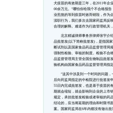
犬疫苗的有效期是三年，在2011年企
00余万元。“哪怕你给我个不合格报
业煎熬的等到疫苗时效而销毁，作为企
渎职行为，我们多次去国家药监局反
合理的解释。难道作为行政管理机关，
北京精诚律师事务所律师张宇介绍
品批签发(以下简称批签发)，是指国
断试剂以及国家食品药品监督管理局
强制性检验、审核的制度。检验不合
品监督管理局主管全国生物制品批签发
验机构由国家食品药品监督管理局指
“这其中涉及到一个时间的问题，一
后向药监局指定的中检院进行批签发
55日内完成批签发，也是基于疫苗的
期就会缩短，就会影响到企业的上市
规定，承担批签发检验或者审核的药
结论的，应当将延期的理由和时限书
案。国家药监局在6年内都没有做出