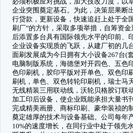
必须积极应对挑战，加大技改力度，以
企业突围奠定基石。为此，决策层果断出
行贷款，更新设备，快速追赶上处于全
刷厂”的方针，采取多项举措，自筹资金近
后添置多台具有国际领先水平的印前、
企业设备实现质的飞跃，从建厂初的几
面刷发展成为今日拥有大小设备267台(
电脑制版系统，海德堡对开四色、五色
色印刷机，胶印平版对开单色、双色印
刷机，单色、双色转轮印刷机，瑞士马
无线精装三用联动线，沃轮贝格胶订联
加工印后设备，使企业既能承担大量书
完成精美画册、商标印刷、豪华装祯的
奠定雄厚的技术与设备基础。公司每年
10%的速度增长，在同行业中处于领先