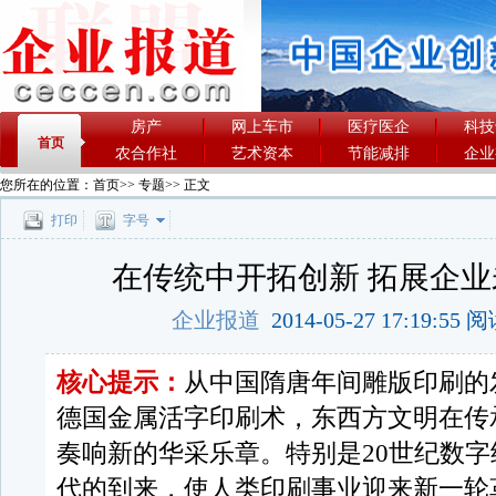
房产
网上车市
医疗医企
科技
首页
农合作社
艺术资本
节能减排
企业
您所在的位置：
首页
>>
专题
>> 正文
打印
字号
在传统中开拓创新 拓展企
企业报道
2014-05-27 17:19:55
核心提示：
从中国隋唐年间雕版印刷的
德国金属活字印刷术，东西方文明在传
奏响新的华采乐章。特别是20世纪数
代的到来，使人类印刷事业迎来新一轮