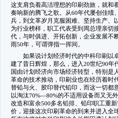
这支肩负着高洁理想的印刷劲旅，就和
奏响新的腾飞之歌。从60年代屡创佳绩
兵，到文革岁月克服困难、坚持生产、
为行业榜样，职工代表受到周总理亲切
代，与时俱进、开拓创新，企业发展不
雨50年，可谓弹指一挥间。
如果说计划经济时代的中科印刷以卓
建了昔日辉煌，那么，进入20世纪90年
国由计划经济向市场经济转型，特别是
革命的技术推动，印刷业也在经历着时
替铅与火、胶印替代铅印，而这一切都
以淘汰70%—80%的不适用设备而又无
改造和富余500多名铅排、铅印职工重
价，迎接这次印刷革命的到来并进入全