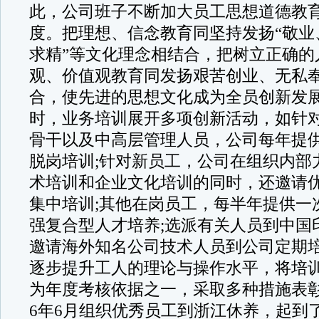
此，公司班子不断加大员工思想道德教
度。把理想、信念教育同坚持发扬“敬业
求精”等文化理念相结合，把树立正确的
观、价值观教育同发扬艰苦创业、无私
合，使先进的思想文化成为全员创新发
时，业务培训展开多项创新活动，如针
骨干以及中高层管理人员，公司每年提
脱岗培训;针对新员工，公司在组织内部
术培训和企业文化培训的同时，还邀请
集中培训;其他在岗员工，每半年提供一
强复合型人才培养;选派有关人员到中国
邀请海外知名公司技术人员到公司定期
逐步提升工人的理论与操作水平，将培
为年度考核依据之一，采取多种措施表彰
6年6月组织优秀员工到浙江休养，起到