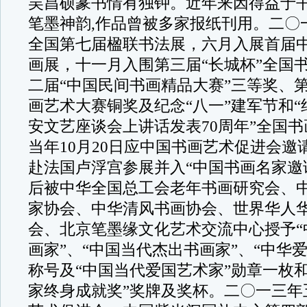
吴昌硕篆书情有独钟。近年来因得益于
笔墨神韵,作品曾被多家报纸刊用。二〇
全国第七届楹联书法展，六月入展首届
画展，十一月入围第三届“长城杯”全国
二届“中国民间书画精品大赛”三等奖、
画艺术大赛铜奖及纪念“八一”建军节和
安文艺座谈会上讲话发表70周年”全国
当年10月20日应中国书画艺术促进会邀
赴法国卢浮宫参展并入“中国书画名家邀
后被中华全国总工会老年书画研究会、
家协会、中华清风书画协会、世界华人
会、北京笔墨缘文化艺术交流中心授予“
画家”、“中国当代杰出书画家”、“中华
称号及“中国当代爱国艺术家”勋章一枚
家终身成就奖”奖牌及奖杯。二〇一三年