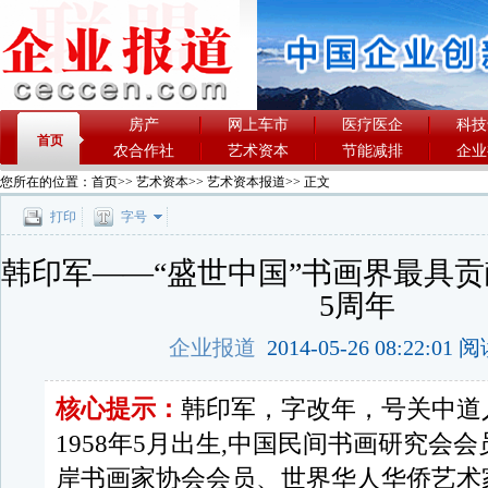
房产
网上车市
医疗医企
科技
首页
农合作社
艺术资本
节能减排
企业
您所在的位置：
首页
>>
艺术资本
>>
艺术资本报道
>> 正文
打印
字号
韩印军——“盛世中国”书画界最具贡
5周年
企业报道
2014-05-26 08:22:01
核心提示：
韩印军，字改年，号关中道
1958年5月出生,中国民间书画研究会
岸书画家协会会员、世界华人华侨艺术