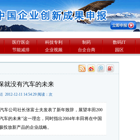
医疗医企
科技专利
制药
数码IT
节能减排
企业视频
台企台商
园区
保就没有汽车的未来
道
2012-12-11 14:54:29 阅读：
次
汽车公司社长张富士夫发表了新年致辞，展望丰田200
汽车的未来”这一理念，同时指出2004年丰田将在中国
积极投放新产品的企业战略。