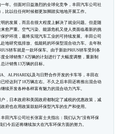
的一年。但面对日益激烈的全球化竞争，丰田汽车公司社
力，比以往任何时候都更加脚踏实地地开展工作。
明的发展，而且在很大程度上解决了就业问题。但是随
愈来愈严重。空气污染、能源危机又使人类面临着新的挑
时保护环境，最终实现汽车工业的可持续发展。丰田公司
以赴地研究低排放、低能耗的环保型混合动力车。去年秋
IUS轿车就是一款环保车。由于新款PRIUS轿车受到各
年度全球销售7.6万辆的计划进行了大幅度调整，重新制
，总计销售13万辆的目标。
MA、ALPHARD以及与日野合作开发的卡车等，丰田在
已经达到了18万辆左右。不久之后丰田还将推出混合动
力继续开发各种各样富有魅力的混合动力汽车。
户，日本政府和美国政府都制定了减税的优惠政策，减
国政府也在用政策鼓励环保型汽车的生产和使用。
田汽车公司社长张富士夫指出：我们认为“没有环保
我们今后还将继续加大在汽车环保方面的努力。