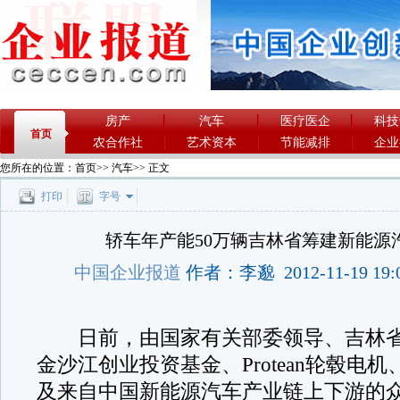
房产
汽车
医疗医企
科技
首页
农合作社
艺术资本
节能减排
企业
您所在的位置：
首页
>>
汽车
>> 正文
打印
字号
轿车年产能50万辆吉林省筹建新能源
中国企业报道
作者：李邈 2012-11-19 19:
日前，由国家有关部委领导、吉林省
金沙江创业投资基金、Protean轮毂电
及来自中国新能源汽车产业链上下游的