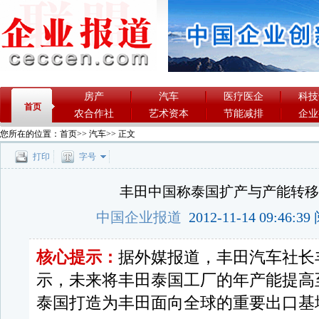
房产
汽车
医疗医企
科技
首页
农合作社
艺术资本
节能减排
企业
您所在的位置：
首页
>>
汽车
>> 正文
打印
字号
丰田中国称泰国扩产与产能转
中国企业报道
2012-11-14 09:46:
核心提示：
据外媒报道，丰田汽车社长
示，未来将丰田泰国工厂的年产能提高至
泰国打造为丰田面向全球的重要出口基