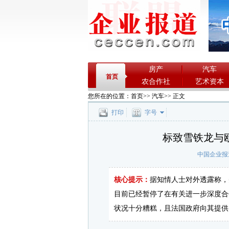
房产
汽车
首页
农合作社
艺术资本
您所在的位置：
首页
>>
汽车
>> 正文
打印
字号
标致雪铁龙与
中国企业报
核心提示：
据知情人士对外透露称，
目前已经暂停了在有关进一步深度合
状况十分糟糕，且法国政府向其提供