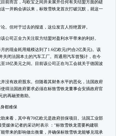
目前而言，与欧宝之间并未展开任何有关结盟方面的磋
的这一并购会谈以来，标致雪铁龙首次打破沉默，就这一
论。但对于过去的报道，这位发言人拒绝置评。
该公司正全力关注双方结盟对盈利水平带来的利好。
现金耗用规模达到了1.6亿欧元(约合2亿美元)。该
0人并关闭法国本土的汽车工厂。而通用汽车曾预计，在今
元至18亿美元之间。目前该公司正在与工会就关于德国波
并没有政府股东。但随着其财务水平的恶化，法国政府
而使得法国政府要求必须在标致雪铁龙董事会安插政府官
欧元的再融资救助。
身都难保
来看，其中有70亿欧元是政府担保项目。法国工业部
10月23日接受媒体记者的采访时表示 ：“标致雪铁龙需要构建联
可能带来的影响做出衡量，并确保标致雪铁龙能够兑现承