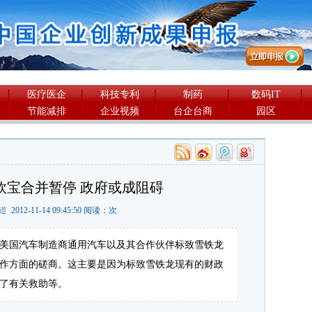
医疗医企
科技专利
制药
数码IT
节能减排
企业视频
台企台商
园区
欧宝合并暂停 政府或成阻碍
道
2012-11-14 09:45:50 阅读：
次
美国汽车制造商通用汽车以及其合作伙伴标致雪铁龙
作方面的磋商。这主要是因为标致雪铁龙现有的财政
了有关救助等。