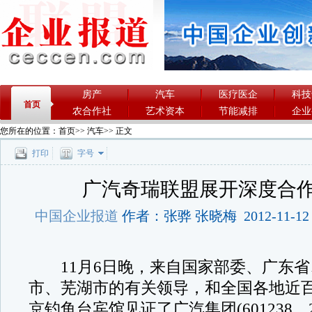
房产
汽车
医疗医企
科技
首页
农合作社
艺术资本
节能减排
企业
您所在的位置：
首页
>>
汽车
>> 正文
打印
字号
广汽奇瑞联盟展开深度合
中国企业报道
作者：张骅 张晓梅 2012-11-12 2
11月6日晚，来自国家部委、广东省
市、芜湖市的有关领导，和全国各地近
京钓鱼台宾馆见证了广汽集团(601238，2