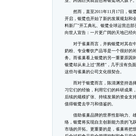
业、跨国巨头就曾想将银鹭纳入旗下
然而，直至2011年11月17日，
开启，银鹭也开始了新的发展规划和全
料新厂”开工典礼、银鹭全球运营总部
向世人宣告：一片更广阔的天地已经
对于雀巢而言，并购银鹭对其在中
奶粉、专业餐饮产品等是一个很好的
务。而雀巢看上银鹭的另一重要原因
银鹭却从未上过“黑榜”，几乎没有负
这些与雀巢的公司文化很契合。
而对于银鹭而言，陈清渊坚持选择
习它们的经验，利用它们的科研成果
后续的规模扩张、持续发展的资金支
值得银鹭去学习和借鉴的。
借助雀巢品牌的世界性影响力、雄
络，银鹭将实现自主创新能力质的飞
市场的开拓。更重要的是，雀巢将把