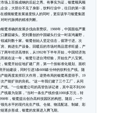
在市场上百炼成钢的后起之秀。有事实为证，银鹭顺风顺
头企业，大部分不见了身影，饮料行业中，往日的第一茶
们在感慨银鹭发展速度惊人的同时，更应该学习银鹭集团
、对时代脉搏的精准判断。
鹭准确的发展步伐由衷赞叹。1988年，中国面临严重
国进口蘑菇罐头。受到重创的中国罐头行业一时哀鸿遍野，
，锐减到数十家。银鹭创始人坚定信念，倔犟寸进。次
厂房、购进生产设备。回暖后的市场对商品需求旺盛，产
了两年经济高增长，从1992年下半年开始，中国经济泡
然而就在这一年，银鹭引进台湾经验，开始生产八宝粥。
阶段，银鹭开始征地扩建厂房，第一个按标准化规划、面积
厂房开始建设，同时引进3条600罐/分钟的饮料生产线。随
产能再度发挥巨大作用，逆势布局的银鹭再度得手。19
一次产能扩张的良机。“这一年我们建了三个工厂，从同
产线。”一位银鹭公司的高管告诉记者，其中花不到200
产线最为划算，“当时一条生产线价值1000多万元，转
1998年，银鹭提出创办高科技园区的构想。随后，一个
行领先水平的现代化生产线、仓储、物流配送、制罐、彩
业链逐步形成，银鹭的发展进入腾飞期。