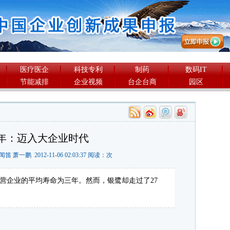
医疗医企
科技专利
制药
数码IT
节能减排
企业视频
台企台商
园区
年：迈入大企业时代
 萧一鹏 2012-11-06 02:03:37 阅读：
次
企业的平均寿命为三年。然而，银鹭却走过了27
。