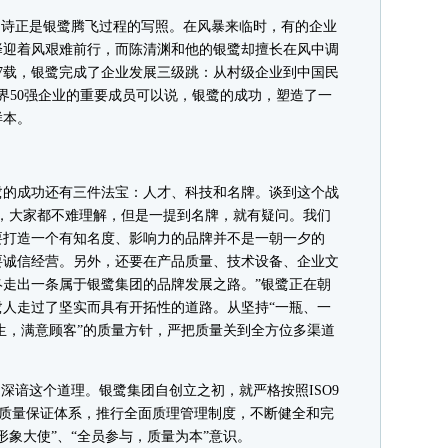
诗正是银鹭腾飞过程的写照。在风暴来临时，有的企业
择迎着风艰难前行，而陈清渊和他的银鹭却擅长在风中调
7载，银鹭完成了企业发展三级跳：从村级企业到中国民
世界50强企业的重要成员可以说，银鹭的成功，塑造了一
样本。
的成功还有三件法宝：人才、科技和名牌。谈到这个战
，大家都不难理解，但是一提到名牌，就有疑问。我们
要打造一个有知名度、影响力的品牌并不是一朝一夕的
要诚信经营。另外，还要在产品质量、技术设备、企业文
走出一条属于银鹭集团的品牌发展之路。”银鹭正在朝
人走过了坚实而具有开拓性的道路。从坚持“一瓶、一
生，满意顾客”的质量方针，严把质量关到全方位多渠道
谙这个道理。银鹭集团自创立之初，就严格按照ISO9
立有效的质量保证体系，推行全面质理管理制度，不断健全和完
形象大使”、“全员参与，质量为本”意识。