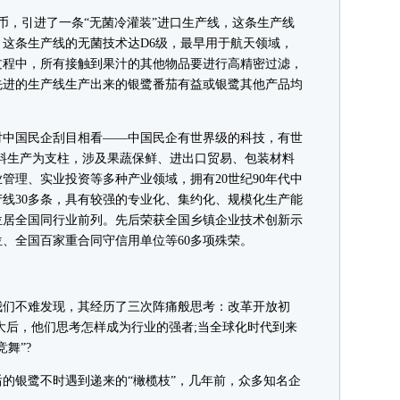
币，引进了一条“无菌冷灌装”进口生产线，这条生产线
这条生产线的无菌技术达D6级，最早用于航天领域，
过程中，所有接触到果汁的其他物品要进行高精密过滤，
先进的生产线生产出来的银鹭番茄有益或银鹭其他产品均
中国民企刮目相看——中国民企有世界级的科技，有世
料生产为支柱，涉及果蔬保鲜、进出口贸易、包装材料
管理、实业投资等多种产业领域，拥有20世纪90年代中
线30多条，具有较强的专业化、集约化、规模化生产能
位居全国同行业前列。先后荣获全国乡镇企业技术创新示
、全国百家重合同守信用单位等60多项殊荣。
们不难发现，其经历了三次阵痛般思考：改革开放初
大后，他们思考怎样成为行业的强者;当全球化时代到来
舞”?
银鹭不时遇到递来的“橄榄枝”，几年前，众多知名企