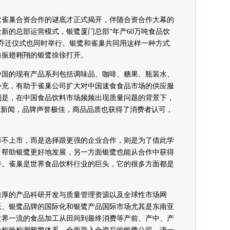
。
银鹭雀巢合资合作的谜底才正式揭开，伴随合资合作大幕的
新的总部运营模式，银鹭厦门总部“年产60万吨食品饮
乔迁仪式也同时举行。银鹭和雀巢共同用这样一种方式
向振翅翱翔的银鹭徐徐打开。
国的现有产品系列包括调味品、咖啡、糖果、瓶装水、
补充，有助于雀巢公司扩大对中国速食食品市场的供应服
则是，在中国食品饮料市场频频出现质量问题的背景下，
面新闻，品牌声誉极佳，商品品质也获得了消费者认可，
不上市，而是选择跟更强的企业合作，则是为了借此学
，帮助银鹭更好地发展，另一方面银鹭也能从合作中获得
持。雀巢是世界食品饮料行业的巨头，它的很多方面都是
厚的产品科研开发与质量管理资源以及全球性市场网
跃、银鹭品牌的国际化和银鹭产品国际市场尤其是东南亚
世界一流的食品加工从田间到最终消费等产前、产中、产