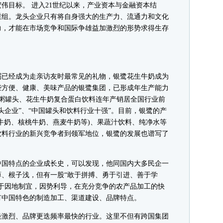
伟目标。 进入21世纪以来，产业资本与金融资本结
重组。龙头企业只有将自身强大的生产力、流通力和文化
力，才能在市场竞争和国际争雄益加激烈的形势求得生存
已经成为走亲访友时最常见的礼物，银鹭花生牛奶成为
些方便、健康、美味产品的银鹭集团，已形成年生产能力
宝粥罐头、花生牛奶复合蛋白饮料连年产销居全国行业前
头企业”、“中国罐头和饮料行业十强”。目前，银鹭的产
牛奶、核桃牛奶、燕麦牛奶等)、果蔬汁饮料、纯净水等
饮料行业的新兴竞争者到领军地位，银鹭的发展也谱写了
国特点的企业成长史，可以发现，他同国内大多民企一
、根子浅，但有一股“敢于拼搏、勇于引进、善于学
于因地制宜，因势利导，在充分竞争的农产品加工的快
有中国特色的制造加工、渠道建设、品牌特点。
激烈、品牌更迭频率最快的行业。这里不但有跨国集团