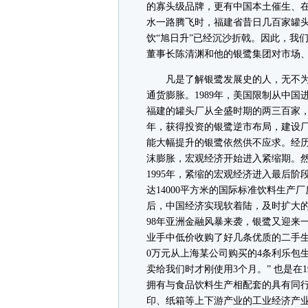
的寡头级品牌，更有中国本土催生、
水一路腾飞时，福建省昔日几百家罐
饮“旭日升”已经沉沙折戟。因此，我
董事长陈清渊和他的银鹭集团对市场
凡是了解银鹭发展史的人，无不为银
通货膨胀。1989年，美国限制从中
福建的罐头厂从全盛时期的两三百家
年，获得投资的银鹭逆市布局，建设
能大幅提升的银鹭依然供不应求。经历
沫膨胀，宏观经济开始进入紧缩期。
1995年，紧缩的宏观经济进入最后
达14000平方米的国际标准饮料生产
后，中国经济实现软着陆，及时扩大的
98年亚洲金融风暴来袭，银鹭又迎来
业手中低价收购了好几条优质的二手生
0万元从上海某公司购买的4条利乐包生
卖给我们时才刚使用3个月。” 也是在
拥有与食品饮料生产相配套的具有同
印、纸箱等上下游产业的工业经济产