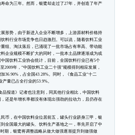
命为三年。然而，银鹭却走过了27年，并创造了年产
展形势，由于新进入企业不断增多，上游原材料价格持
国饮料行业市场竞争也日趋激烈。可以说，随着饮料工业
并重组、淘汰落后，已涌现了一批市场占有率高、带动能
饮料企业规模不断扩大的同时，一批本土品牌逐渐成为或
据中国饮料工业协会统计，目前，全国饮料行业已有5个
。至2009年，“中国饮料工业二十强”规模得到相应发展，
加36.90%，占全国43.28%。同时，《食品工业“十二
产量已占全行业的53.9%。
品报道》记者也注意到，同其他行业相比，中国饮料
例，还是年增长率都没有体现出强劲的拉动力，且仍存在
人民币，在中国饮料业位居前五，罐头行业跻身三甲，银
展到全国最大的罐头、饮料生产基地之一，率先开启了中
史时期，银鹭将调整战略从做大做强逐渐提升到做强做