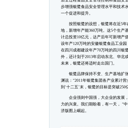
后全过程食品安全管理控制和食品安
步增强银鹭食品安全管理水平和技术
一个促进和提升。
按照银鹭的设想，银鹭将在近5年内
地，新增年产能360万吨。这5个生产
计总投资10亿元，达产后年可新增产值3
设年产120万吨的安徽银鹭食品工业园
在四川成都建设年产70万吨的四川银
外，还计划于2013年启动东北、华北
未来，银鹭还将适时走出国门。
银鹭品牌保持不变、生产基地扩张
渊说：“2011年银鹭集团各产业累计营
到‘十二五’末，银鹭的目标是突破250
企业强则中国强，大企业的发展，
力的兴衰。我们期盼着，有一天， “中
济版图上崛起。