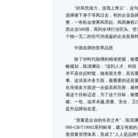
“好风凭借力，送我上青云”，这句
选择俯下身子等风过去，有的企业选
整，一有机会便乘风而起。风雨兼程2
营企业500强，再到全球行业巨头、
个独一无二的但可供借鉴的企业发展
中国名牌的世界品质
除了对时代脉搏的精准把握，银鹭
略规划，陈清渊说：“说到人才、科技
并不是在赶时髦，做表面文章，其实
事。这涉及许多方面，最重要的还是
化等很多方面进一步提高和完善，最终
着这个目标迈进，为了这个目标，银鹭
罐、一包，追求卓越;质量、安全、卫
提升品牌知名度。
“质量是企业的生存之本”，陈清渊深
000-GB/T19002系列标准，建
善质量管理体系，形成了“人人是品牌