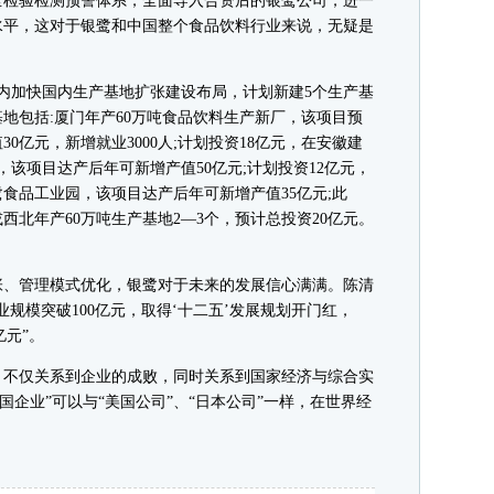
全检验检测预警体系，全面导入合资后的银鹭公司，进一
水平，这对于银鹭和中国整个食品饮料行业来说，无疑是
加快国内生产基地扩张建设布局，计划新建5个生产基
基地包括:厦门年产60万吨食品饮料生产新厂，该项目预
0亿元，新增就业3000人;计划投资18亿元，在安徽建
，该项目达产后年可新增产值50亿元;计划投资12亿元，
鹭食品工业园，该项目达产后年可新增产值35亿元;此
或西北年产60万吨生产基地2—3个，预计总投资20亿元。
、管理模式优化，银鹭对于未来的发展信心满满。陈清
业规模突破100亿元，取得‘十二五’发展规划开门红，
亿元”。
不仅关系到企业的成败，同时关系到国家经济与综合实
国企业”可以与“美国公司”、“日本公司”一样，在世界经