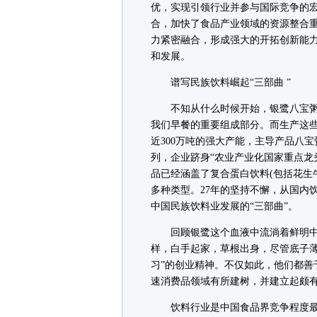
优，实现引领行业并参与国际竞争的宏
合，加快了食品产业领域的资源整合
力紧密融合，形成强大的开拓创新能
和发展。
谱写民族饮料崛起“三部曲 ”
不知从什么时候开始，银鹭八宝粥
我们早餐的重要组成部分。而生产这
近300万吨的强大产能，主导产品八
列，企业跻身“农业产业化国家重点龙
品已经涵盖了复合蛋白饮料(包括花生
多种类型。27年的坚持不懈，从国内
中国民族饮料业发展的“三部曲”。
回顾银鹭这个血液中流淌着鲜明中
样，白手起家，草根出身，尽管底子薄
习”的创业精神。不仅如此，他们都善
速消费品领域有所建树，并建立起颇
饮料行业是中国食品界竞争程度最