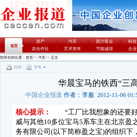
房产
汽车
医疗医企
科技
首页
农合作社
艺术资本
节能减排
企业
您所在的位置：
首页
>>
汽车
>> 正文
打印
字号
华晨宝马的铁西“三高
中国企业报道
作者：李邈 2012-11-06 01:
核心提示：
“工厂比我想象的还要好
威与其他10多位宝马5系车主在北京盈
务有限公司(以下简称盈之宝)的组织下