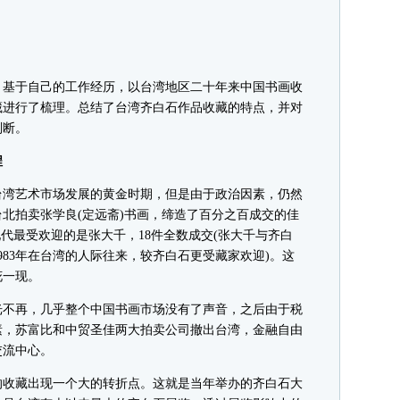
基于自己的工作经历，以台湾地区二十年来中国书画收
藏进行了梳理。总结了台湾齐白石作品收藏的特点，并对
判断。
程
湾艺术市场发展的黄金时期，但是由于政治因素，仍然
台北拍卖张学良(定远斋)书画，缔造了百分之百成交的佳
现代最受欢迎的是张大千，18件全数成交(张大千与齐白
1983年在台湾的人际往来，较齐白石更受藏家欢迎)。这
花一现。
不再，几乎整个中国书画市场没有了声音，之后由于税
素，苏富比和中贸圣佳两大拍卖公司撤出台湾，金融自由
交流中心。
的收藏出现一个大的转折点。这就是当年举办的齐白石大