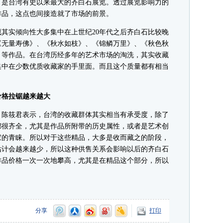
，是台湾有史以来最大的齐白石展览。透过展览影响力的
作品，这点也间接造就了市场的前景。
实倾向性大多集中在上世纪20年代之后齐白石比较晚
《无量寿佛》、《秋水如枝》、《锦鳞万里》、《秋色秋
》等作品。在台湾历经多年的艺术市场的淘洗，其实收藏
集中在少数优质收藏家的手里面。而且这个质量都有相当
价格拉锯越来越大
陈筱君表示，台湾的收藏群体其实相当有承受度，除了
都很齐全，尤其是作品所附带的历史属性，或者是艺术创
家的青睐。所以对于这些精品，大多是收而藏之的阶段，
估计会越来越少，所以这种供售关系会影响以后的齐白石
作品价格一次一次地攀高，尤其是在精品这个部分，所以
分享
打印