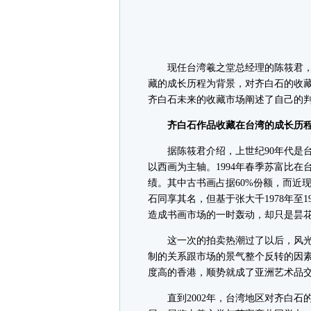
现任台湾羲之堂总经理的陈筱君，
藏的成长历程为背景，对齐白石的收
齐白石未来的收藏市场阐述了自己的
齐白石作品收藏在台湾的成长历
据陈筱君介绍，上世纪90年代是台
以西画为主轴。1994年春季苏富比在
绩。其中古书画占据60%份额，而近
石同享其名，但基于张大千1978年至
造成书画市场的一时轰动，却只是昙
这一次的拍卖热潮过了以后，风光
制的关系跟市场的景气整个反转的因
度高的香港，顺势就成了亚洲艺术品
直到2002年，台湾地区对齐白石