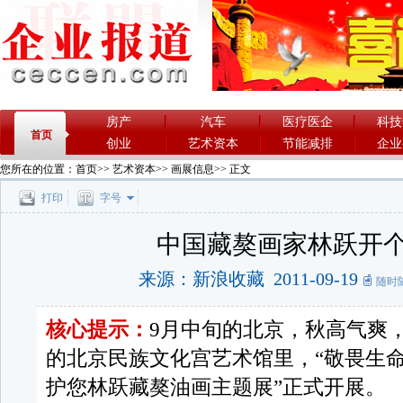
房产
汽车
医疗医企
科技
首页
创业
艺术资本
节能减排
企业
您所在的位置：
首页
>>
艺术资本
>>
画展信息
>> 正文
打印
字号
中国藏獒画家林跃开
来源：新浪收藏 2011-09-19
随时
核心提示：
9月中旬的北京，秋高气爽
的北京民族文化宫艺术馆里，“敬畏生
护您林跃藏獒油画主题展”正式开展。