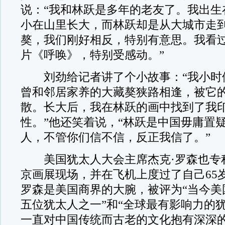
说：“我和林跃是多年的老友了。我出生
小在山里长大，而林跃却是从大城市走
獒，我们刚好相反，特别有意思。我看
片《呼唤》，特别受感动。”
刘劲给记者讲了个小故事：“我小时
曾和邻居家养的大藏獒狭路相逢，被它
散。长大后，我在林跃的画中找到了我
性。”他还笑着说，“林跃是中国毋庸置
人，不管你们信不信，反正我信了。”
美国犹太人大会主席杰克·罗森也专
京画展现场，并在飞机上度过了自己65
罗森是美国商界的大腕，被评为“当今美
五位犹太人之一”和“全球最有影响力的犹
一直对中国传统而古老的文化抱有深深