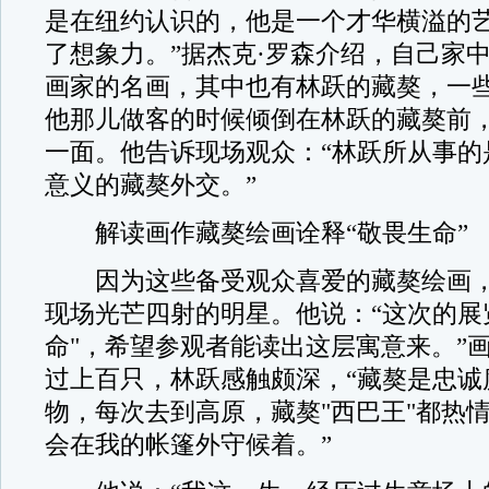
是在纽约认识的，他是一个才华横溢的
了想象力。”据杰克·罗森介绍，自己家
画家的名画，其中也有林跃的藏獒，一
他那儿做客的时候倾倒在林跃的藏獒前
一面。他告诉现场观众：“林跃所从事的
意义的藏獒外交。”
解读画作藏獒绘画诠释“敬畏生命”
因为这些备受观众喜爱的藏獒绘画，
现场光芒四射的明星。他说：“这次的展
命"，希望参观者能读出这层寓意来。”画
过上百只，林跃感触颇深，“藏獒是忠诚
物，每次去到高原，藏獒"西巴王"都热
会在我的帐篷外守候着。”