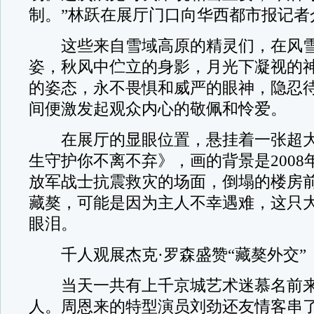
制。”林跃在展厅门口向华西都市报记者
这些来自雪域高原的精灵们，在风雪
姿，秋风中伫立的身影，月光下凝视的
的姿态，永不畏惧和威严的眼神，隐忍
间便激发起观众内心的敬佩和怜爱。
在展厅的显眼位置，悬挂着一张超大
生守护你不离不弃》，画的背景是2008
放军战士抗震救灾的场面，倒塌的楼房
藏獒，可能是因为主人不幸遇难，这只
眼泪。
千人观展杰克·罗森盛赞“藏獒外交”
当天一共有上千京城艺术迷慕名前来
人。周恩来的特型演员刘劲还友情客串了