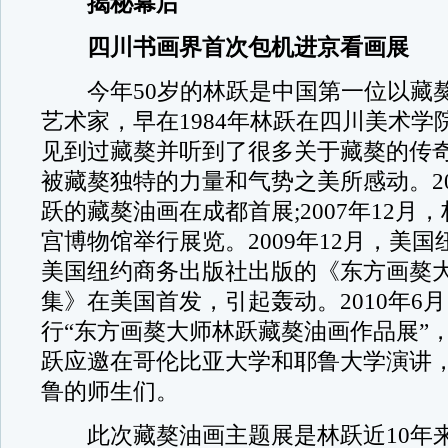
揭秘幕后
四川书画界首次包机进京看画展
今年50岁的林跃是中国第一位以藏
艺术家，早在1984年林跃在四川美术学
见到过藏獒并听到了很多关于藏獒的传
被藏獒独特的力量和气势之美所感动。20
跃的藏獒油画在成都首展;2007年12月
宫博物馆举行展览。2009年12月，美
美国纽约商务出版社出版的《东方画獒
集》在美国首发，引起轰动。2010年6
行“东方画獒大师林跃藏獒油画作品展”，2
跃应邀在哥伦比亚大学和耶鲁大学演讲
鲁的师生们。
此次藏獒油画主题展是林跃近10年