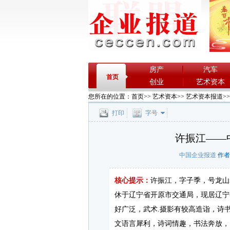
房产
汽车
首页
创业
艺术资本
您所在的位置：
首页
>>
艺术资本
>>
艺术资本报道
>
打印
字号
许振江——
中国企业报道
作者：
核心提示：
许振江，字子季，号龙山
休于辽宁省开原市交通局，现居辽宁
好广泛，武术.摄影有较高造诣，诗
文语言犀利，诗词情趣，书法奔放，