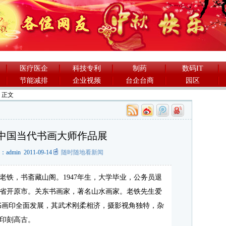
医疗医企
科技专利
制药
数码IT
节能减排
企业视频
台企台商
园区
> 正文
中国当代书画大师作品展
admin 2011-09-14
随时随地看新闻
老铁，书斋藏山阁。1947年生，大学毕业，公务员退
省开原市。关东书画家，著名山水画家。老铁先生爱
书画印全面发展，其武术刚柔相济，摄影视角独特，杂
印刻高古。