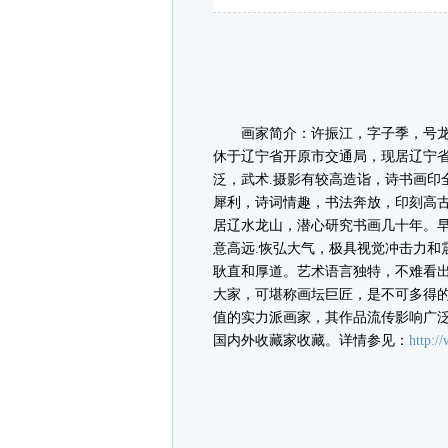
画家简介：许振江，字子季，号龙山
休于辽宁省开原市交通局，现居辽宁
泛，武术.摄影有较高造诣，诗书画印
犀利，诗词情趣，书法奔放，印刻高
居辽水龙山，潜心研究书画几十年。早
意高远.恢弘大气，极具视觉冲击力和
耿直和厚道。艺术语言独特，不难看
大家，可堪称画坛巨匠，是不可多得
值的实力派画家，其作品流传影响广
国内外收藏家收藏。详情参见：
http:/