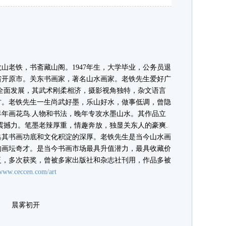
老铁，书斋藏山阁。1947年生，大学毕业，公务员退
省开原市。关东书画家，著名山水画家。老铁先生爱好广
全面发展，其武术刚柔相济，摄影视角独特，杂文语言
古。老铁先生一生尚武好墨，乐山好水，做事低调，曾隐
年画花鸟.人物和书法，晚年专攻水墨山水。其作品立
震撼力。笔墨老辣厚重，情趣奔放，独显关东人的豪爽.
出其书画功底和文化积淀的深厚。老铁先生是当今山水画
的画坛奇才。是当今书画市场最具升值潜力，最具收藏价
泛，多次获奖，曾被多家出版社和杂志社刊用，作品多被
/www.ceccen.com/art
晨雾初开