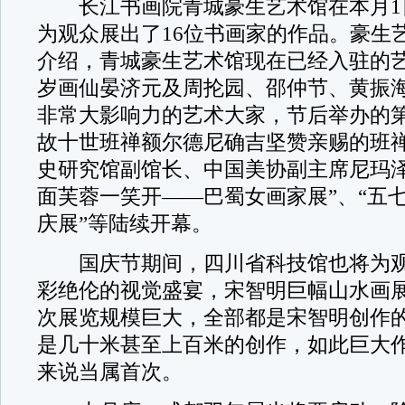
长江书画院青城豪生艺术馆在本月1
为观众展出了16位书画家的作品。豪生
介绍，青城豪生艺术馆现在已经入驻的
岁画仙晏济元及周抡园、邵仲节、黄振
非常大影响力的艺术大家，节后举办的
故十世班禅额尔德尼确吉坚赞亲赐的班
史研究馆副馆长、中国美协副主席尼玛泽
面芙蓉一笑开——巴蜀女画家展”、“五
庆展”等陆续开幕。
国庆节期间，四川省科技馆也将为观
彩绝伦的视觉盛宴，宋智明巨幅山水画
次展览规模巨大，全部都是宋智明创作
是几十米甚至上百米的创作，如此巨大
来说当属首次。