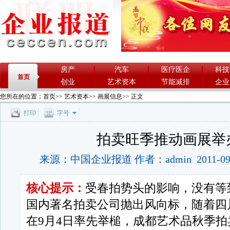
房产
汽车
医疗医企
科技
首页
创业
艺术资本
节能减排
企业
您所在的位置：
首页
>>
艺术资本
>>
画展信息
>> 正文
打印
字号
拍卖旺季推动画展举
来源：中国企业报道 作者：admin 2011-09
核心提示：
受春拍势头的影响，没有等
国内著名拍卖公司抛出风向标，随着四
在9月4日率先举槌，成都艺术品秋季