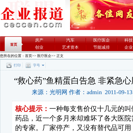
房产
汽车
医疗医企
科技
首页
创业
艺术资本
节能减排
企业
您所在的位置：
首页
>>
医疗医企
>> 正文
打印
字号
“救心药”鱼精蛋白告急 非紧急
来源：光明网 作者：admin 2011-09-1
核心提示：
一种每支售价仅十几元的叫
药品，近一个多月来却难坏了各大医院
的专家。厂家停产，又没有替代品可用