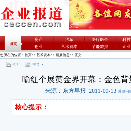
房产
汽车
医疗医企
科技
首页
创业
艺术资本
节能减排
企业
您所在的位置：
首页
>>
艺术资本
>>
画展信息
>> 正文
打印
字号
喻红个展黄金界开幕：金色背
来源：东方早报 2011-09-13
随时
核心提示：