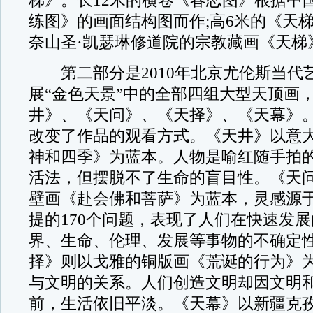
梯》。长12米的横卷《春恋图》根据中
练图》的画面结构图而作;高6米的《天
奈山圣·凯瑟琳修道院的宗教藏画《天梯
第二部分是2010年北京尤伦斯当代
展“金色天景”中的全部四组大型天顶画
井》、《天问》、《天择》、《天幕》
改变了作品的观看方式。《天井》以意
神和四季》为蓝本。人物是喻红随手拍
活法，但摆脱不了生命的盲目性。《天
壁画《赴会佛和菩萨》为蓝本，灵感源
提的170个问题，表现了人们在快速发
界、生命、伦理、发展等事物的不确定
择》则以戈雅的铜版画《荒诞的行为》
与文明的关系。人们创造文明却因文明
前，生活依旧平淡。《天幕》以新疆克