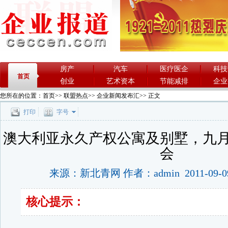
房产
汽车
医疗医企
科技
首页
创业
艺术资本
节能减排
企业
您所在的位置：
首页
>>
联盟热点
>>
企业新闻发布汇
>> 正文
打印
字号
澳大利亚永久产权公寓及别墅，九
会
来源：新北青网 作者：admin 2011-09-0
核心提示：