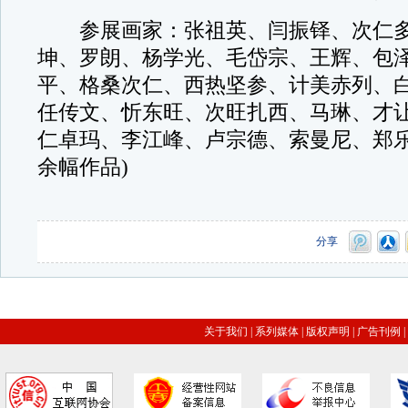
参展画家：张祖英、闫振铎、次仁多
坤、罗朗、杨学光、毛岱宗、王辉、包
平、格桑次仁、西热坚参、计美赤列、
任传文、忻东旺、次旺扎西、马琳、才
仁卓玛、李江峰、卢宗德、索曼尼、郑乐
余幅作品)
分享
关于我们
|
系列媒体
|
版权声明
|
广告刊例
|