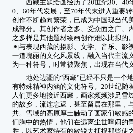
西藏主题绘画经历了20世纪30、40
0、60年代发展，至70年代末进入重要转
创作不断趋向繁荣，已成为中国现当代
成部分。其创作者之多、受众面之广、
之多样是其他题材绘画创作难以比拟的
画与表现西藏的摄影、文学、音乐、影
一道瑰丽的文化风景线，融入当代主流
为一种符号，时常被聚焦，出现在当代
地处边疆的“西藏”已经不只是一个地
有特殊精神内涵的文化符号。20世纪随
人们更多地接近西藏，画家频频涉足雪
的故乡，流连忘返，甚至留居在那里，
共。雪域的高原厚土触动了画家们敏感
们胸中的热情，他们在远离尘世喧闹的
胜，以艺术家特有的敏锐去捕捉那些使