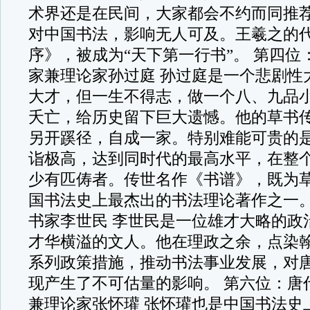
术界还是在民间，大家都会不约而同推
对中国书法，影响无人可及。王羲之的
序》，被成为“天下第一行书”。 第四位
家兼理论家孙过庭 孙过庭是一个悲剧性
大才，但一生不得志，做一个八、九品
夭亡，给历史留下巨大遗憾。他的草书传
另开蹊径，自成一家。特别难能可贵的
诣极高，达到同时代的最高水平，在整
少有匹俦者。传世名作《书谱》，既为
国书法史上最杰出的书法理论著作之一。
书家李世民 李世民是一位雄才大略的政
才华横溢的文人。他在理政之余，点染翰
系列政策措施，推动书法事业发展，对
现产生了不可估量的影响。 第六位：唐
兼理论家张怀瓘 张怀瓘也是中国书法史