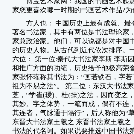
博宝艺术家网：我国的书画艺术起源
家您更喜欢哪一时期的书画艺术作品?为
方人也： 中国历史上最有成就、最有
著名书法家，其中有两位是书法理论家
家兼政治家。他们，可以说都是对中国
的历史人物。从古代到近代依次排序。
六位： 第一位:秦代大书法家李斯 李斯
和推广方面的功绩，历史给予他极高荣
家张怀瓘称其书法为：“画若铁石，字若
祖为不易之法”。 第二位：东汉大书法家
芝，“学崔(瑗)、杜(操)之法，因而变
其妙。字之体势，一笔而成，偶有不连
其连者，气脉通于隔行”，后人称他为“草
东晋大书法家王羲之 东晋书法家王羲之
书法的代名词。如果说要推选中国书法