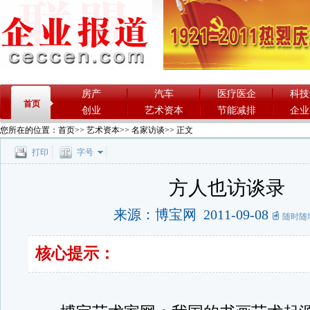
房产
汽车
医疗医企
科技
首页
创业
艺术资本
节能减排
企业
您所在的位置：
首页
>>
艺术资本
>>
名家访谈
>> 正文
打印
字号
方人也访谈录
来源：博宝网 2011-09-08
随时随
核心提示：