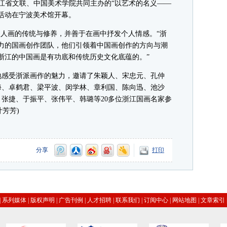
浙江省文联、中国美术学院共同主办的“以艺术的名义——
术活动在宁波美术馆开幕。
人画的传统与修养，并善于在画中抒发个人情感。“浙
力的国画创作团队，他们引领着中国画创作的方向与潮
浙江的中国画是有功底和传统历史文化底蕴的。”
感受浙派画作的魅力，邀请了朱颖人、宋忠元、孔仲
海、卓鹤君、梁平波、闵学林、章利国、陈向迅、池沙
张捷、于振平、张伟平、韩璐等20多位浙江国画名家参
叶芳芳)
分享
打印
|
系列媒体
|
版权声明
|
广告刊例
|
人才招聘
|
联系我们
|
订阅中心
|
网站地图
|
文章索引