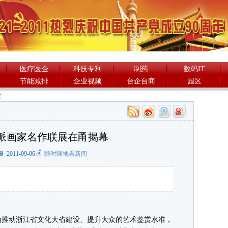
医疗医企
科技专利
制药
数码IT
节能减排
企业视频
台企台商
园区
文
浙派画家名作联展在甬揭幕
011-09-06
随时随地看新闻
推动浙江省文化大省建设、提升大众的艺术鉴赏水准，