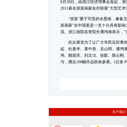
8月28日，由浙江经济理事会发起，
2011著名浙派画家名作联展”大型艺
“浙派”重于写意的水墨画，兼备文
派画家”在中国更是一支十分具有影响
流。浙江画院名誉院长潘鸿海表示，“
此次展览为了让广大市民近距离地
起、杜曼华、童中焘、吴山明、潘鸿
鸿、顾迎庆、刘文洁、徐默、陈云刚、
与，携近100幅作品联袂参展。(记者 
关于我们