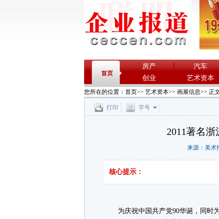
房产
汽车
首页
创业
艺术资本
您所在的位置：
首页
>>
艺术资本
>>
画展信息
>> 正
打印
字号
2011著名
来源：美术报 2
核心提示：
为庆祝中国共产党90华诞，同时为