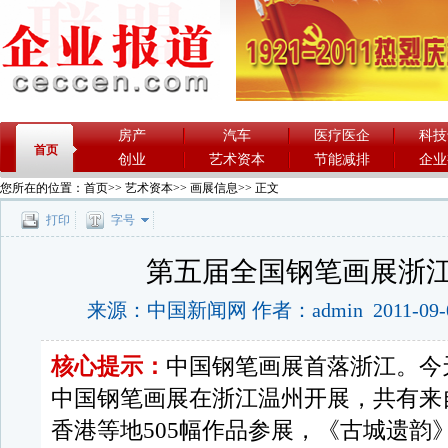
房产
汽车
医疗医企
科技
首页
创业
艺术资本
节能减排
企业
您所在的位置：
首页
>>
艺术资本
>>
画展信息
>> 正文
打印
字号
第五届全国钢笔画展浙
来源：中国新闻网 作者：admin 2011-09-
核心提示：
中国钢笔画展首落浙江。今
中国钢笔画展在浙江温州开展，共有来
香港等地505幅作品参展，《古城遗韵