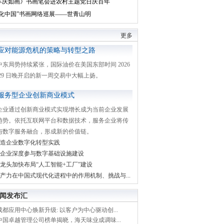
丰庆如画》书画笔会进农村主题党日庆百年
文化中国”书画网络巡展——世青山明
更多
应对能源危机的策略与转型之路
中东局势持续紧张，国际油价在美国东部时间 2026
月 29 日晚开启的新一周交易中大幅上扬。
服务型企业创新商业模式
企业通过创新商业模式实现增长成为当前企业发展
趋势。依托互联网平台和数据技术，服务企业将传
与数字服务融合，形成新的价值链。
造企业数字化转型实践
企业深度参与数字基础设施建设
龙头加快布局“人工智能+工厂”建设
产力在中国式现代化进程中的作用机制、挑战与...
闻发布汇
都应用中心焕新升级: 以客户为中心驱动创...
中国卓越管理公司榜单揭晓，海天味业成调味...