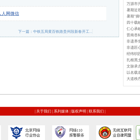
万源市开
暑期近视
人人网
微信
暑期“摘
四十载岐
仁心承岐
下一篇：
中铁五局黄百铁路贵州段新春开工...
晋南杏林
非遗养生
非遗匠心
经纬织匠
扎根黑土
文脉承古
以名载道
大道秩序
|
关于我们
|
系列媒体
|
版权声明
|
联系我们
|