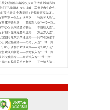
展文明婚俗与婚恋交友宣传活动 以新风涵...
矫正咨询增多 专家提醒：军警类考生应先...
镜”需求升温 专家提醒：近视矫正应先评...
黄守正 一脉仁心润丝路——张彩琴入选“...
黄 康养通丝路——花黎珉入选“一带一路...
守初心 民间岐黄济苍生——李财旺入选“...
承古脉 健康服务向丝路——刘远东入选“...
筑空间 建筑美学通丝路——阿布都热依木...
心 实业拓丝路——力尚于入选“一带一路...
守医心 杏林仁术润丝路——何宏继入选“...
意 建筑启新思——李海波入选“一带一路...
 以文化养身——马铭鸿入选“一带一路”...
探岐黄 模块思维启新路——王伟清入选“...