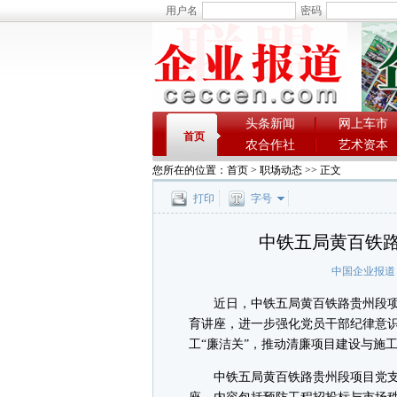
用户名
密码
头条新闻
网上车市
首页
农合作社
艺术资本
您所在的位置：
首页
>
职场动态
>> 正文
打印
字号
中铁五局黄百铁路
中国企业报道
近日，中铁五局黄百铁路贵州段项
育讲座，进一步强化党员干部纪律意
工“廉洁关”，推动清廉项目建设与施
中铁五局黄百铁路贵州段项目党支