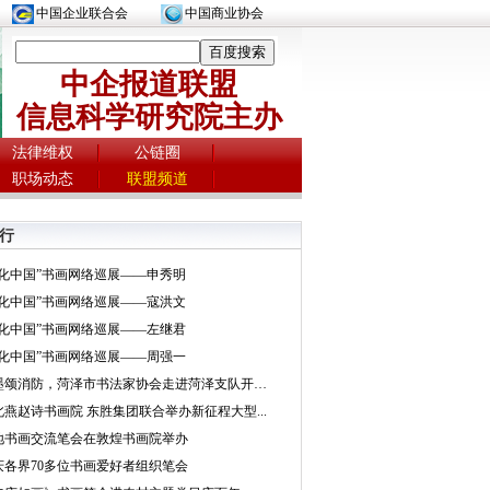
中国企业联合会
中国商业协会
中企报道联盟
信息科学研究院主办
法律维权
公链圈
职场动态
联盟频道
行
文化中国”书画网络巡展——申秀明
文化中国”书画网络巡展——寇洪文
文化中国”书画网络巡展——左继君
文化中国”书画网络巡展——周强一
挥墨颂消防，菏泽市书法家协会走进菏泽支队开展...
北燕赵诗书画院 东胜集团联合举办新征程大型...
地书画交流笔会在敦煌书画院举办
庆各界70多位书画爱好者组织笔会