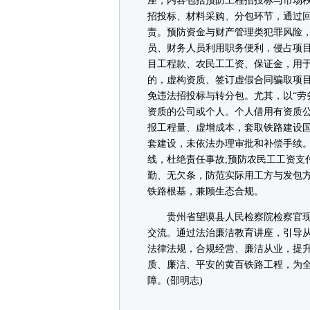
座，内容包括预防工程招投标与市场
招投标、材料采购、分包环节，通过
责。预防资金与财产管理类犯罪风险
员、财务人员利用职务便利，侵占项
目工程款、农民工工资、保证金，用
的，虚构资质、签订虚假合同骗取项
免违法招投标与转分包。尤其，以“劳
资质的公司或个人。个人借用有资质
报工程量、虚增成本，套取铁路建设
套建设，未依法办理审批和补偿手续
线，杜绝责任事故;预防农民工工资支
勤、无欠条，防范实际用工方与发包
铁路根基，兼顾生态合规。
贵州省望谟县人民检察院检察官现
交流。通过法治廉洁教育讲座，引导
法律法规，合规经营、廉洁从业，提
质、廉洁、平安的黄百铁路工程，为
障。(邵明志)