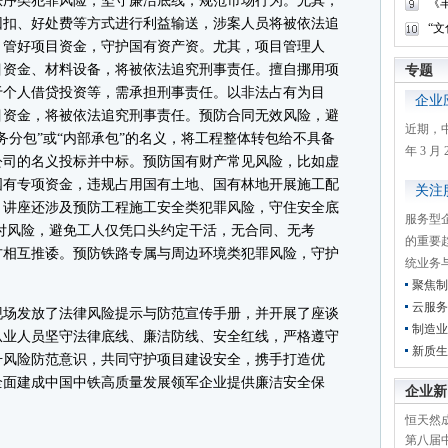
秩序类犯罪风险，坚守廉洁底线，规范市场行为。尤其，
《
回扣、好处费等方式进行利益输送，涉案人员将被依法追
“
，管好项目资金，守护国有资产资。尤其，项目管理人
目资金、材料设备，将被依法追究刑事责任。擅自挪用项
专题
于个人借贷投资等，需承担刑事责任。以非法占有为目
企业
目资金，将被依法追究刑事责任。预防合同无效风险，避
近期，
务分包”或“内部承包”的名义，将工程整体转包给不具备
年 3 
公司的名义投标并中标。预防国有财产常见风险，比如虚
国有专项资金，违规占用国有土地、国有林地开展施工配
关注
。讲座还涉及预防工程施工安全类犯罪风险，守住安全底
服务型
付风险，避免工人仅凭口头约定干活，无合同、无考
的重要
方相互推诿。预防铁路专属与周边环境类犯罪风险，守护
统业务
聚焦制
云服务
场发放了法律风险提示与防范宣传手册，并开展了座谈
制造业
从业人员坚守法律底线、廉洁防线、安全红线，严格遵守
新质生
升风险防范意识，共同守护项目建设安全，携手打造优
全面建成中国中铁高质量发展领军企业提供廉洁安全保
企业新
恒天然成
第八届