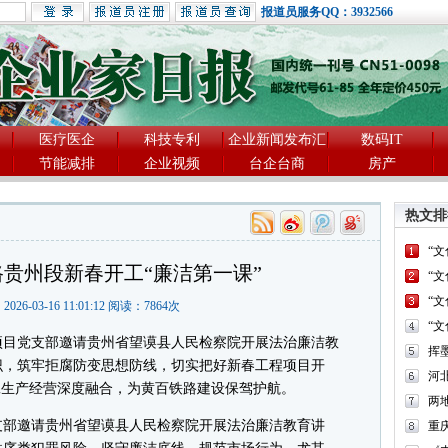
报道员服务QQ：3932566
医疗医企
科技专利
企业新闻发布汇
数码IT
节能减排
企业视频
台企台商
房产
热文排
“
贵州段新春开工“廉洁第一课”
“
“
2026-03-16 11:01:12 阅读：
7864
次
“
目党支部邀请贵州省望谟县人民检察院开展法治廉洁教
识，筑牢拒腐防变思想防线，切实把好新春工程项目开
河
工生产经营深度融合，为黄百铁路建设保驾护航。
两
部邀请贵州省望谟县人民检察院开展法治廉洁教育讲
重