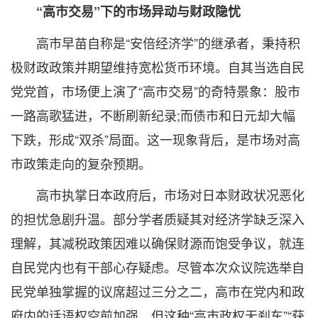
“高市交易”下的市场异动与财政隐忧
高市早苗自称是“安倍经济学”的继承者，秉持积
极财政政策并期望维持宽松货币环境。自其当选自民
党党首，市场便上演了“高市交易”的奇特景象：股市
一路高歌猛进，不断刷新纪录;而债市和日元却大幅
下跌，形成“双杀”局面。这一现象背后，是市场对高
市政策走向的复杂预期。
高市执掌日本政府后，市场对日本财政状况恶化
的担忧急剧升温。部分学者质疑其对经济学缺乏深入
理解，其减税政策因难以确保财源而饱受争议，就连
自民党内也有干部心存疑虑。尽管本次众议院选举自
民党单独掌握的议席超过三分之二，高市在党内和政
府内的话语权空前加强，但这种“高市政权无刹车”“获