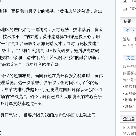
新
《
“
锁，而是我们最坚实的根基。”黄伟忠的这句话，道出
专题
地区的差距如同一道鸿沟：人才短缺、技术落后、资金
企业
、技术跟不上”的难题，黄伟忠选择“用诚意换人心，用
近期，
事业平台”的组合拳吸引沿海高端人才，同时与高校共建产
年 3 
升级上，企业将年利润的30%投入研发，先后攻克数码
授权20余项。这种“传统工艺+现代科技”的融合创新，
关注
至“高端定制”，成功打入欧美市场。
服务型
的重要
环保的超前布局。当同行还在为环保投入犹豫时，黄伟
统业务
水处理系统。这一决策曾引发争议，但时间证明了它的远
聚焦制
，年节约排污费超100万元;更通过国际环保认证(如GOT
云服务
高端市场的“金钥匙”。如今，环保已成为大联纺织的核心竞争
制造业
外订单贡献率超过60%。
新质生
黄伟忠说，“当客户因为我们的绿色标签而主动上门
企业新
恒天然成
态
第八届