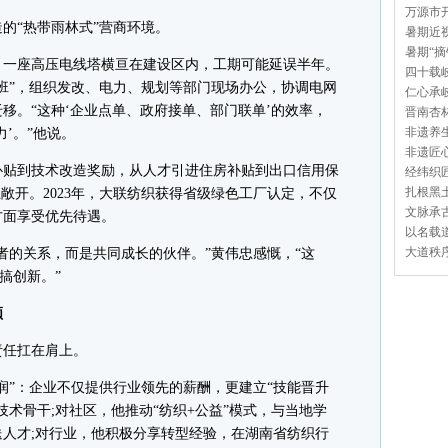
万源市开
“热带雨林式”营商环境。
暑期近视
暑期“摘
一座高压电线塔横亘在建设区内，工期可能延误半年。
四十载岐
班”，组织发改、电力、规划等部门现场办公，协调电网
仁心承岐
迁移。“这种‘企业点单、政府接单、部门联单’的效率，
晋南杏林
非遗养生
’。”他说。
非遗匠心
贴到技术改造奖励，从人才引进住房补贴到出口信用保
经纬织匠
扎根黑土
敞开。2023年，大联纺织获得省级绿色工厂认定，不仅
文脉承古
方面享受优先待遇。
以名载道
大道秩序
的关系，而是共同成长的伙伴。”黄伟忠感慨，“这
搞创新。”
领
任扛在肩上。
”：企业不仅提供行业领先的薪酬，更建立“技能晋升
技术骨干;对社区，他推动“纺织+公益”模式，与当地学
人才;对行业，他积极分享转型经验，在湖南省纺织行