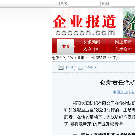
用户名
密码
头条新闻
网上车市
首页
农合作社
艺术资本
您所在的位置：
首页
>
企业家访谈
>> 正文
打印
字号
创新责任“织
中国企业报道
祁阳大联纺织有限公司在传统纺织
引领这艘企业巨轮破浪前行的，正是
舵者。在他的带领下，大联纺织不仅
了“老树发新芽”的产业升级真谛。