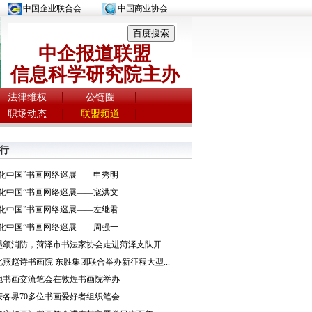
中国企业联合会
中国商业协会
中企报道联盟
信息科学研究院主办
法律维权
公链圈
职场动态
联盟频道
行
文化中国”书画网络巡展——申秀明
文化中国”书画网络巡展——寇洪文
文化中国”书画网络巡展——左继君
文化中国”书画网络巡展——周强一
挥墨颂消防，菏泽市书法家协会走进菏泽支队开展...
北燕赵诗书画院 东胜集团联合举办新征程大型...
地书画交流笔会在敦煌书画院举办
庆各界70多位书画爱好者组织笔会