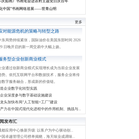
丰庆如画》书画笔会进农村主题党日庆百年
文化中国”书画网络巡展——世青山明
更多
应对能源危机的策略与转型之路
中东局势持续紧张，国际油价在美国东部时间 2026
月 29 日晚开启的新一周交易中大幅上扬。
服务型企业创新商业模式
企业通过创新商业模式实现增长成为当前企业发展
趋势。依托互联网平台和数据技术，服务企业将传
与数字服务融合，形成新的价值链。
造企业数字化转型实践
企业深度参与数字基础设施建设
龙头加快布局“人工智能+工厂”建设
产力在中国式现代化进程中的作用机制、挑战与...
闻发布汇
都应用中心焕新升级: 以客户为中心驱动创...
中国卓越管理公司榜单揭晓，海天味业成调味...