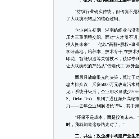
一、破局：在传统根基上播种创
“纺织行业确实传统，但传统不是枷
了大联纺织转型的核心逻辑。
企业创立初期，湖南纺织业与沿海
压力三重困境交织。面对“人才引不进
投入换未来”——他以“高薪+股权+
学研基地，培养本土技术骨干;在技术
印花、智能织造等关键技术，获得专利
让大联纺织的产品从“低端代工”跃升
而最具战略眼光的决策，莫过于对
忠力排众议，斥资5000万元改造污
见：系统升级后，企业用水量减少30%
S、Oeko-Tex)，拿到了通往海外
力——去年企业利润增长15%，其中海
“环保不是成本，而是投资未来。”
时，我就知道这条路走对了。”
二、共生：政企携手构建产业生