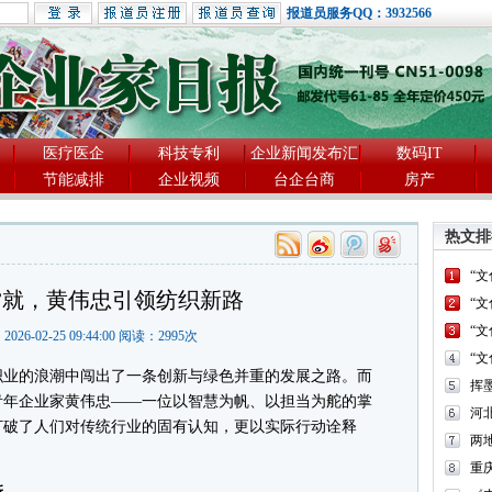
报道员服务QQ：3932566
医疗医企
科技专利
企业新闻发布汇
数码IT
节能减排
企业视频
台企台商
房产
热文排
“
”就，黄伟忠引领纺织新路
“
“
2026-02-25 09:44:00 阅读：
2995
次
“
业的浪潮中闯出了一条创新与绿色并重的发展之路。而
青年企业家黄伟忠——一位以智慧为帆、以担当为舵的掌
河
打破了人们对传统行业的固有认知，更以实际行动诠释
两
重