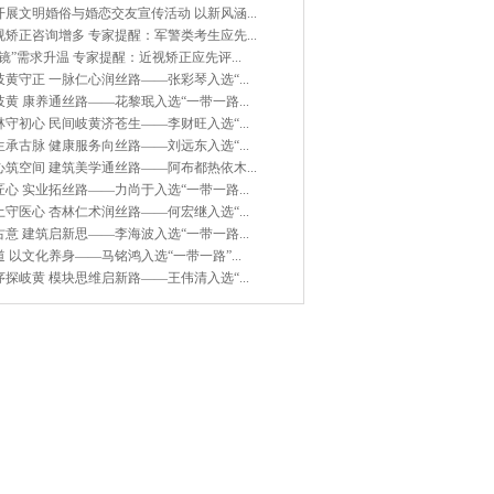
展文明婚俗与婚恋交友宣传活动 以新风涵...
矫正咨询增多 专家提醒：军警类考生应先...
镜”需求升温 专家提醒：近视矫正应先评...
黄守正 一脉仁心润丝路——张彩琴入选“...
黄 康养通丝路——花黎珉入选“一带一路...
守初心 民间岐黄济苍生——李财旺入选“...
承古脉 健康服务向丝路——刘远东入选“...
筑空间 建筑美学通丝路——阿布都热依木...
心 实业拓丝路——力尚于入选“一带一路...
守医心 杏林仁术润丝路——何宏继入选“...
意 建筑启新思——李海波入选“一带一路...
 以文化养身——马铭鸿入选“一带一路”...
探岐黄 模块思维启新路——王伟清入选“...