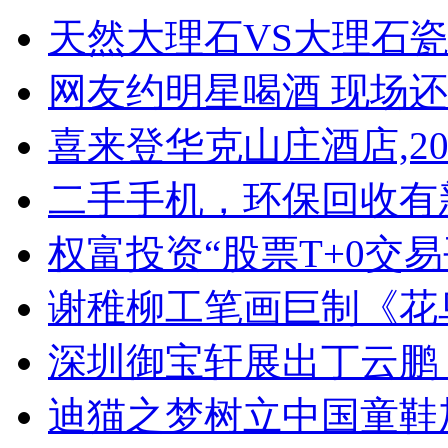
天然大理石VS大理石
网友约明星喝酒 现场
喜来登华克山庄酒店,20
二手手机，环保回收有
权富投资“股票T+0交
谢稚柳工笔画巨制《花
深圳御宝轩展出丁云鹏
迪猫之梦树立中国童鞋