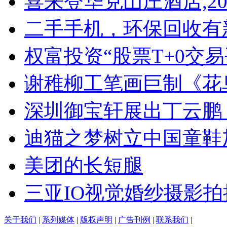
喜来登华克山庄酒店,20
二手手机，环保回收有
权富投资“股票T+0交
谢稚柳工笔画巨制《花
深圳御宝轩展出丁云鹏
迪猫之梦树立中国童鞋
美团的长短腿
三亚IO视觉婚纱摄影
关于我们
|
系列媒体
|
版权声明
|
广告刊例
|
联系我们
|