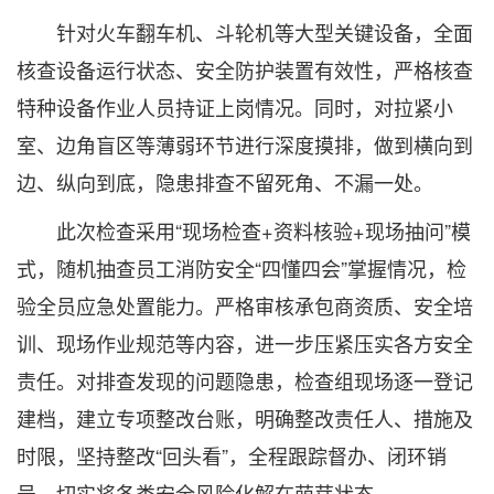
针对火车翻车机、斗轮机等大型关键设备，全面
核查设备运行状态、安全防护装置有效性，严格核查
特种设备作业人员持证上岗情况。同时，对拉紧小
室、边角盲区等薄弱环节进行深度摸排，做到横向到
边、纵向到底，隐患排查不留死角、不漏一处。
此次检查采用“现场检查+资料核验+现场抽问”模
式，随机抽查员工消防安全“四懂四会”掌握情况，检
验全员应急处置能力。严格审核承包商资质、安全培
训、现场作业规范等内容，进一步压紧压实各方安全
责任。对排查发现的问题隐患，检查组现场逐一登记
建档，建立专项整改台账，明确整改责任人、措施及
时限，坚持整改“回头看”，全程跟踪督办、闭环销
号，切实将各类安全风险化解在萌芽状态。