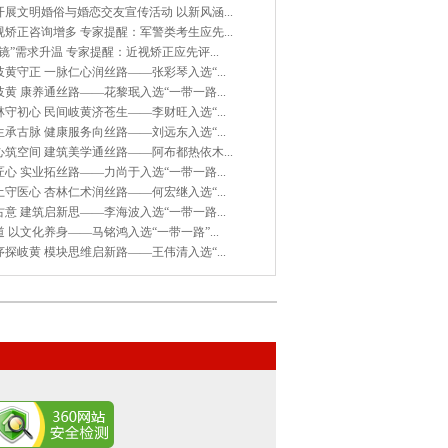
展文明婚俗与婚恋交友宣传活动 以新风涵...
矫正咨询增多 专家提醒：军警类考生应先...
镜”需求升温 专家提醒：近视矫正应先评...
黄守正 一脉仁心润丝路——张彩琴入选“...
黄 康养通丝路——花黎珉入选“一带一路...
守初心 民间岐黄济苍生——李财旺入选“...
承古脉 健康服务向丝路——刘远东入选“...
筑空间 建筑美学通丝路——阿布都热依木...
心 实业拓丝路——力尚于入选“一带一路...
守医心 杏林仁术润丝路——何宏继入选“...
意 建筑启新思——李海波入选“一带一路...
 以文化养身——马铭鸿入选“一带一路”...
探岐黄 模块思维启新路——王伟清入选“...