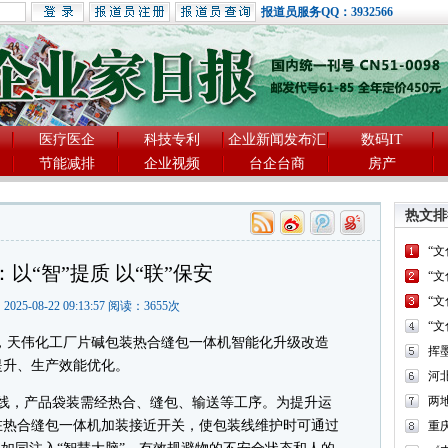
报道员服务QQ：3932566
医疗医企
科技专利
企业新闻发布汇
数码IT
节能减排
企业视频
台企台商
房产
热文排
“
以“智”提质 以“联”保安
“
“
2025-08-22 09:13:57 阅读：
3655
次
“
天伟化工厂片碱包装热合缝包一体机智能化升级改造
提升、生产效能优化。
河
两
，产品袋装需经热合、缝包、输送等工序。为提升运
在热合缝包一体机加装接近开关，使包装线维护时可通过
重