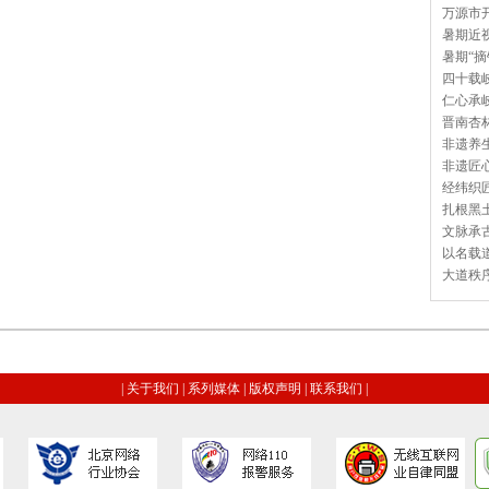
万源市开
暑期近视
暑期“摘
四十载岐
仁心承岐
晋南杏林
非遗养生
非遗匠心
经纬织匠
扎根黑土
文脉承古
以名载道
大道秩序
|
关于我们
|
系列媒体
|
版权声明
|
联系我们
|