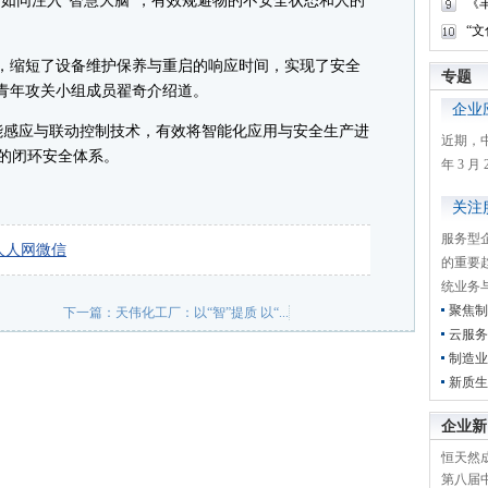
，如同注入“智慧大脑”，有效规避物的不安全状态和人的
《
“
缩短了设备维护保养与重启的响应时间，实现了安全
专题
青年攻关小组成员翟奇介绍道。
企业
感应与联动控制技术，有效将智能化应用与安全生产进
近期，
”的闭环安全体系。
年 3 
关注
服务型
人人网
微信
的重要
统业务
聚焦制
下一篇：
天伟化工厂：以“智”提质 以“...
云服务
制造业
新质生
企业新
恒天然成
第八届