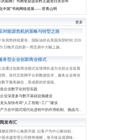
丰庆如画》书画笔会进农村主题党日庆百年
文化中国”书画网络巡展——世青山明
更多
应对能源危机的策略与转型之路
中东局势持续紧张，国际油价在美国东部时间 2026
月 29 日晚开启的新一周交易中大幅上扬。
服务型企业创新商业模式
企业通过创新商业模式实现增长成为当前企业发展
趋势。依托互联网平台和数据技术，服务企业将传
与数字服务融合，形成新的价值链。
造企业数字化转型实践
企业深度参与数字基础设施建设
龙头加快布局“人工智能+工厂”建设
产力在中国式现代化进程中的作用机制、挑战与...
闻发布汇
都应用中心焕新升级: 以客户为中心驱动创...
中国卓越管理公司榜单揭晓，海天味业成调味...