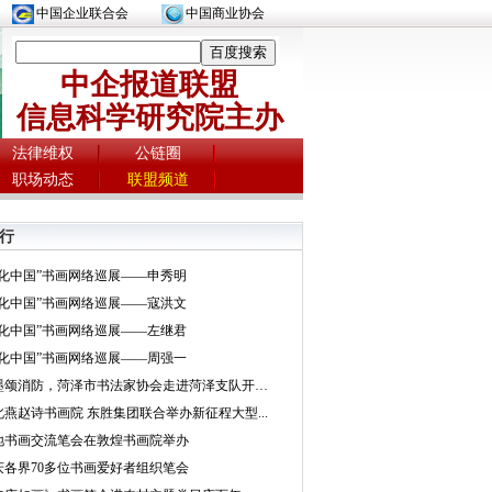
中国企业联合会
中国商业协会
中企报道联盟
信息科学研究院主办
法律维权
公链圈
职场动态
联盟频道
行
文化中国”书画网络巡展——申秀明
文化中国”书画网络巡展——寇洪文
文化中国”书画网络巡展——左继君
文化中国”书画网络巡展——周强一
挥墨颂消防，菏泽市书法家协会走进菏泽支队开展...
北燕赵诗书画院 东胜集团联合举办新征程大型...
地书画交流笔会在敦煌书画院举办
庆各界70多位书画爱好者组织笔会