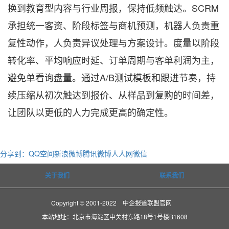
换到教育型内容与行业周报，保持低频触达。SCRM
承担统一客资、阶段标签与商机预测，机器人负责重
复性动作，人负责异议处理与方案设计。度量以阶段
转化率、平均响应时延、订单周期与客单利润为主，
避免单看询盘量。通过A/B测试模板和跟进节奏，持
续压缩从初次触达到报价、从样品到复购的时间差，
让团队以更低的人力完成更高的确定性。
分享到：
QQ空间
新浪微博
腾讯微博
人人网
微信
关于我们
联系我们
Copyright © 2001-2022 中企报道联盟官网
本站地址：北京市海淀区中关村东路18号1号楼B1608