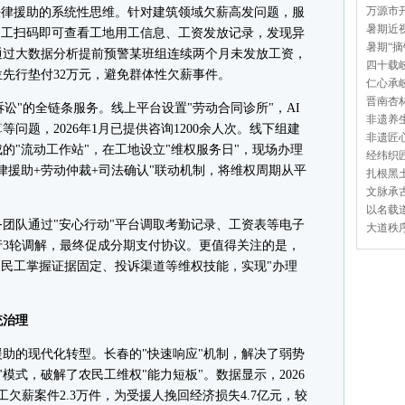
万源市开
律援助的系统性思维。针对建筑领域欠薪高发问题，服
暑期近视
民工扫码即可查看工地用工信息、工资发放记录，发现异
暑期“摘
通过大数据分析提前预警某班组连续两个月未发放工资，
四十载岐
先行垫付32万元，避免群体性欠薪事件。
仁心承岐
晋南杏林
讼"的全链条服务。线上平台设置"劳动合同诊所"，AI
非遗养生
问题，2026年1月已提供咨询1200余人次。线下组建
非遗匠心
的"流动工作站"，在工地设立"维权服务日"，现场办理
经纬织匠
律援助+劳动仲裁+司法确认"联动机制，将维权周期从平
扎根黑土
文脉承古
以名载道
队通过"安心行动"平台调取考勤记录、工资表等电子
大道秩序
行3轮调解，最终促成分期支付协议。更值得关注的是，
农民工掌握证据固定、投诉渠道等维权技能，实现"办理
治理
的现代化转型。长春的"快速响应"机制，解决了弱势
"模式，破解了农民工维权"能力短板"。数据显示，2026
欠薪案件2.3万件，为受援人挽回经济损失4.7亿元，较