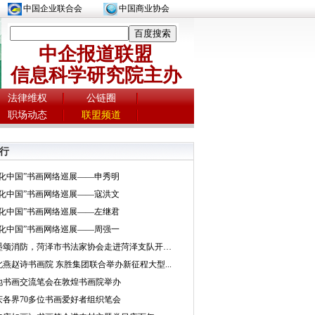
中国企业联合会
中国商业协会
中企报道联盟
信息科学研究院主办
法律维权
公链圈
职场动态
联盟频道
行
文化中国”书画网络巡展——申秀明
文化中国”书画网络巡展——寇洪文
文化中国”书画网络巡展——左继君
文化中国”书画网络巡展——周强一
挥墨颂消防，菏泽市书法家协会走进菏泽支队开展...
北燕赵诗书画院 东胜集团联合举办新征程大型...
地书画交流笔会在敦煌书画院举办
庆各界70多位书画爱好者组织笔会