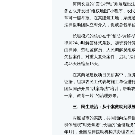
河南长垣的"安心行动"则展现出法
务团队开发出"维权地图"小程序，农
常可一键举报。在某建筑工地，系统
法律援助团队立即介入，促成总包单位
长垣模式的核心在于"预防-调解-诉
律师24小时解答格式条款、加班费计算等
由律师、劳动监察员、人民调解员组成
欠薪案件。对重大复杂案件，启动"法
均45天压缩至15天。
在某商场建设项目欠薪案中，服务团
证据，组织农民工代表与施工单位进
团队同步开展"以案释法"培训，帮助
一案、教育一片"的治理效果。
三、民生法治：从个案救助到系统
两座城市的实践，共同指向法律援助
群体维权"时效焦虑";长垣的"全链服务
年1月，全国法律援助机构共办理农民工