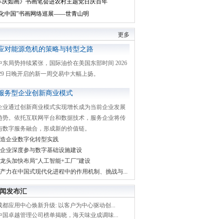
丰庆如画》书画笔会进农村主题党日庆百年
文化中国”书画网络巡展——世青山明
更多
应对能源危机的策略与转型之路
中东局势持续紧张，国际油价在美国东部时间 2026
月 29 日晚开启的新一周交易中大幅上扬。
服务型企业创新商业模式
企业通过创新商业模式实现增长成为当前企业发展
趋势。依托互联网平台和数据技术，服务企业将传
与数字服务融合，形成新的价值链。
造企业数字化转型实践
企业深度参与数字基础设施建设
龙头加快布局“人工智能+工厂”建设
产力在中国式现代化进程中的作用机制、挑战与...
闻发布汇
都应用中心焕新升级: 以客户为中心驱动创...
中国卓越管理公司榜单揭晓，海天味业成调味...