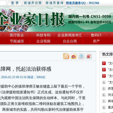
报道员服务QQ：3932566
医疗医企
科技专利
企业新闻发布汇
数码IT
节能减排
企业视频
台企台商
房产
热文排
“
保障网，托起法治获得感
“
“
2026-02-25 09:33:16 阅读：
5004
次
“
律援助中心的值班律师王敏在键盘上敲下最后一个字符，
号"的《法律援助指派通知书》正式生成。这份通知书不仅开
河
成为观察中国法治民生保障的生动样本。与此同时，千里
两
务团队正将欠薪维权指南二维码张贴在建筑工地围挡上，
重
络。两座城市的实践，共同勾勒出新时代法律援助体系守