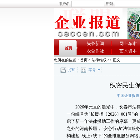
用户名
密码
头条新闻
网上车市
首页
农合作社
艺术资本
您所在的位置：
首页
>
法律维权
>> 正文
打印
字号
织密民生
中国企业报道
2026年元旦的晨光中，长春市法
一份编号为"长援指〔2026〕001
启了新一年法律援助工作的序幕，更
之外的河南长垣，"安心行动"法律服
构建起"线上+线下"的全维度服务网