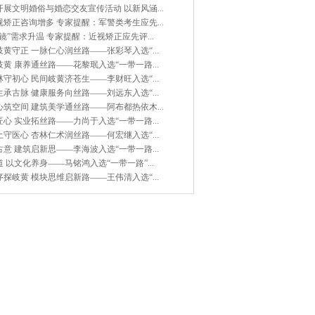
展文明婚俗与婚恋交友宣传活动 以新风涵...
矫正咨询增多 专家提醒：军警类考生应先...
镜”需求升温 专家提醒：近视矫正应先评...
黄守正 一脉仁心润丝路——张彩琴入选“...
黄 康养通丝路——花黎珉入选“一带一路...
守初心 民间岐黄济苍生——李财旺入选“...
承古脉 健康服务向丝路——刘远东入选“...
筑空间 建筑美学通丝路——阿布都热依木...
心 实业拓丝路——力尚于入选“一带一路...
守医心 杏林仁术润丝路——何宏继入选“...
意 建筑启新思——李海波入选“一带一路...
 以文化养身——马铭鸿入选“一带一路”...
探岐黄 模块思维启新路——王伟清入选“...