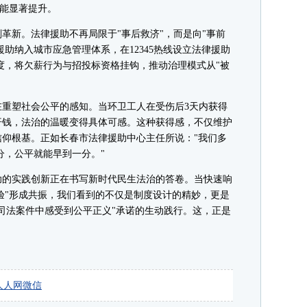
效能显著提升。
新。法律援助不再局限于"事后救济"，而是向"事前
援助纳入城市应急管理体系，在12345热线设立法律援助
度，将欠薪行为与招投标资格挂钩，推动治理模式从"被
塑社会公平的感知。当环卫工人在受伤后3天内获得
汗钱，法治的温暖变得具体可感。这种获得感，不仅维护
仰根基。正如长春市法律援助中心主任所说："我们多
分，公平就能早到一分。"
的实践创新正在书写新时代民生法治的答卷。当快速响
经验"形成共振，我们看到的不仅是制度设计的精妙，更是
司法案件中感受到公平正义"承诺的生动践行。这，正是
人人网
微信