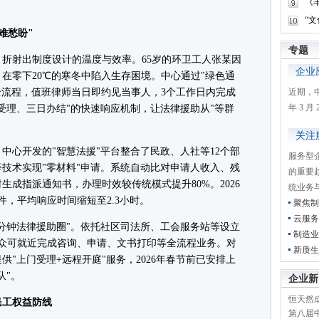
《
“
难愁盼"
专题
射出制度设计的温度与效率。65岁的环卫工人张某因
企业
在零下20℃的寒冬中陷入生存困境。中心通过"绿色通
全流程，值班律师当日即约见当事人，3个工作日内完成
近期，
年 3 
受理、三日办结"的快速响应机制，让法律援助从"等群
关注
心开发的"智慧法援"平台整合了民政、人社等12个部
服务型
技术实现"零材料"申请。系统自动比对申请人收入、残
的重要
成指派通知书，办理时效较传统模式提升80%。2026
统业务
件，平均响应时间缩短至2.3小时。
聚焦制
云服务
分钟法律援助圈"。依托社区司法所、工会服务站等设立
制造业
群众可就近完成咨询、申请、文书打印等全流程业务。对
新质生
"上门受理+远程开庭"服务，2026年春节前已安排上
队"。
企业新
恒天然成
工权益防线
第八届