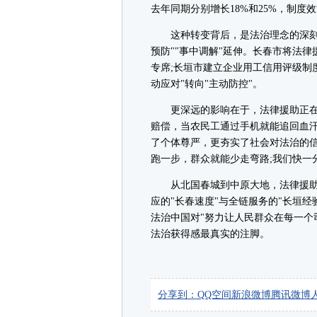
去年同期分别增长18%和25%，制度
这种转变背后，是法治理念的深刻革
预防""事中调解"延伸。长春市将法律
专席;长垣市建立企业用工信用评级制
动应对"转向"主动防控"。
更深远的影响在于，法律援助正在重
赔偿，当农民工通过手机就能追回血
了个体尊严，更夯实了社会对法治的信
跑一步，群众就能少走弯路;我们快一
从北国春城到中原大地，法律援助
应的"长春速度"与全链服务的"长垣
法治中国对"努力让人民群众在每一个
法治获得感最真实的注脚。
分享到：
QQ空间
新浪微博
腾讯微博