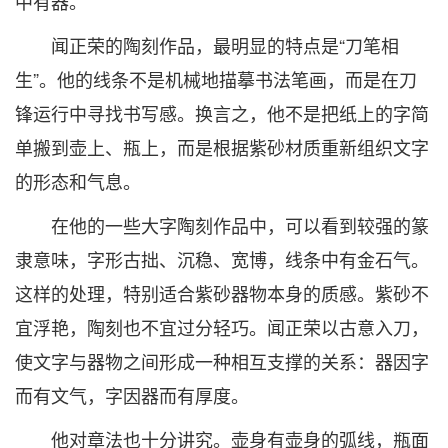
中有器。
闻正荣的陶刻作品，最明显的特点是“刀笔相
生”。他的线条不是机械地描摹书法笔画，而是在刀
锋运行中寻找书写感。换言之，他不是把纸上的字简
单搬到壶上、瓶上，而是根据紫砂材质重新组织文字
的形态和气息。
在他的一些大字陶刻作品中，可以看到较强的篆
隶意味，字形古拙、沉稳、宽博，线条中有金石气。
这样的处理，特别适合紫砂器物本身的质感。紫砂不
宜浮艳，陶刻也不宜过分轻巧。闻正荣以古意入刀，
使文字与器物之间形成一种相互支撑的关系：器因字
而有文气，字因器而有厚度。
他对章法也十分讲究。壶身有壶身的弧线，瓶面